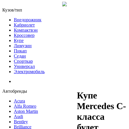
Кузов/тип
Внедорожник
Кабриолет
Компактвэн
Кроссовер
Купе
Лимузин
Пикап
Седан
Спорткар
Универсал
Электромобиль
Автобренды
Купе
Acura
Mercedes C-
Alfa Romeo
Aston Martin
класса
Audi
Bentley
будет
Brilliance