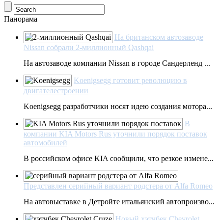
Панорама
На британском автозаводе
Nissan собрали 2-миллионный Qashqai
На автозаводе компании Nissan в городе Сандерленд ...
Koenigsegg готовит революцию в
двигателестроении
Koenigsegg разработчики носят идею создания мотора...
В
компании KIA Motors Rus уточнили порядок поставок
автомобилей
В российском офисе KIA сообщили, что резкое измене...
Представлен серийный вариант родстера от Alfa Romeo
На автовыставке в Детройте итальянский автопроизво...
Новый хэтчбек Chevrolet