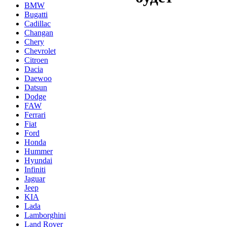
BMW
Bugatti
Cadillac
Changan
Chery
Chevrolet
Citroen
Dacia
Daewoo
Datsun
Dodge
FAW
Ferrari
Fiat
Ford
Honda
Hummer
Hyundai
Infiniti
Jaguar
Jeep
KIA
Lada
Lamborghini
Land Rover