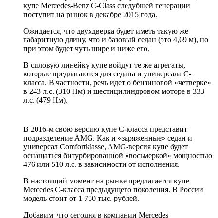
купе Mercedes-Benz C-Class следубщей генерации
поступит на рынок в декабре 2015 года.
Ожидается, что двухдверка будет иметь такую же
габаритную длину, что и базовый седан (это 4,69 м), но
при этом будет чуть шире и ниже его.
В силовую линейку купе войдут те же агрегаты,
которые предлагаются для седана и универсала C-
класса. В частности, речь идет о бензиновой «четверке»
в 243 л.с. (310 Нм) и шестицилиндровом моторе в 333
л.с. (479 Нм).
В 2016-м свою версию купе С-класса представит
подразделение AMG. Как и «заряженные» седан и
универсал Comfortklasse, AMG-версия купе будет
оснащаться битурбированной «восьмеркой» мощностью
476 или 510 л.с. в зависимости от исполнения.
В настоящий момент на рынке предлагается купе
Mercedes C-класса предыдущего поколения. В России
модель стоит от 1 750 тыс. рублей.
Добавим, что сегодня в компании Mercedes