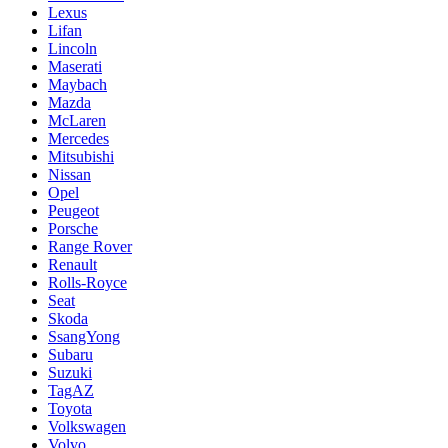
Lexus
Lifan
Lincoln
Maserati
Maybach
Mazda
McLaren
Mercedes
Mitsubishi
Nissan
Opel
Peugeot
Porsche
Range Rover
Renault
Rolls-Royce
Seat
Skoda
SsangYong
Subaru
Suzuki
TagAZ
Toyota
Volkswagen
Volvo