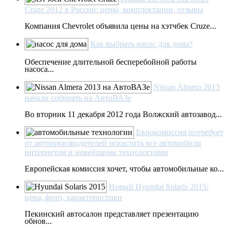
Cruze 2012 в России: цены, комплектации, отзывы
Компания Chevrolet объявила цены на хэтчбек Cruze...
Как выбрать насос для дома?
Обеспечение длительной бесперебойной работы
насоса...
Nissan Almera 2013
начали собирать на АвтоВАЗе
Во вторник 11 декабря 2012 года Волжский автозавод...
Еврокомиссия потребует
от автопроизводителей оснастить все автомобили
интернетом и новейшими технологиями
Европейская комиссия хочет, чтобы автомобильные ко...
Новый Hyundai Solaris 2015:
цена, фото, характеристики
Пекинский автосалон представляет презентацию
обнов...