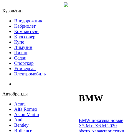
Кузов/тип
Внедорожник
Кабриолет
Компактвэн
Кроссовер
Купе
Лимузин
Пикап
Седан
Спорткар
Универсал
Электромобиль
Автобренды
BMW
Acura
Alfa Romeo
Aston Martin
Audi
BMW показала новые
Bentley
X5 M и Х6 М 2020
Brilliance
(фото, характеристики,