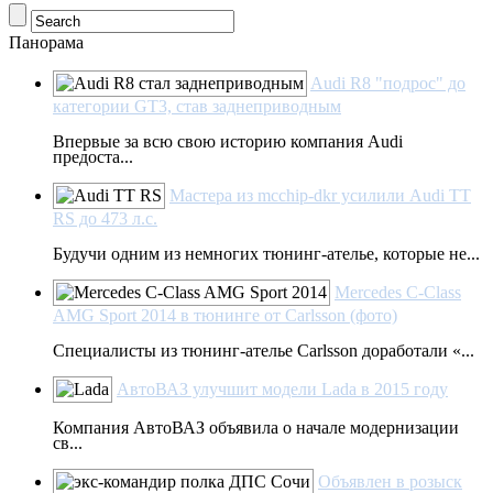
Панорама
Audi R8 "подрос" до
категории GT3, став заднеприводным
Впервые за всю свою историю компания Audi
предоста...
Мастера из mcchip-dkr усилили Audi TT
RS до 473 л.с.
Будучи одним из немногих тюнинг-ателье, которые не...
Mercedes C-Class
AMG Sport 2014 в тюнинге от Carlsson (фото)
Специалисты из тюнинг-ателье Carlsson доработали «...
АвтоВАЗ улучшит модели Lada в 2015 году
Компания АвтоВАЗ объявила о начале модернизации
св...
Объявлен в розыск