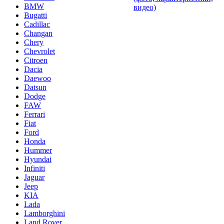
BMW
видео)
Bugatti
Cadillac
Changan
Chery
Chevrolet
Citroen
Dacia
Daewoo
Datsun
Dodge
FAW
Ferrari
Fiat
Ford
Honda
Hummer
Hyundai
Infiniti
Jaguar
Jeep
KIA
Lada
Lamborghini
Land Rover