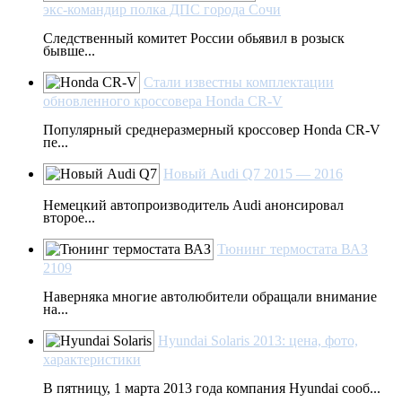
экс-командир полка ДПС города Сочи
Следственный комитет России обьявил в розыск
бывше...
Стали известны комплектации
обновленного кроссовера Honda CR-V
Популярный среднеразмерный кроссовер Honda CR-V
пе...
Новый Audi Q7 2015 — 2016
Немецкий автопроизводитель Audi анонсировал
второе...
Тюнинг термостата ВАЗ
2109
Наверняка многие автолюбители обращали внимание
на...
Hyundai Solaris 2013: цена, фото,
характеристики
В пятницу, 1 марта 2013 года компания Hyundai сооб...