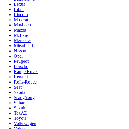
Lexus
Lifan
Lincoln
Maserati
Maybach
Mazda
McLaren
Mercedes
Mitsubishi
Nissan
Opel
Peugeot
Porsche
Range Rover
Renault
Rolls-Royce
Seat
Skoda
SsangYong
Subaru
Suzuki
TagAZ
Toyota
Volkswagen
Volvo