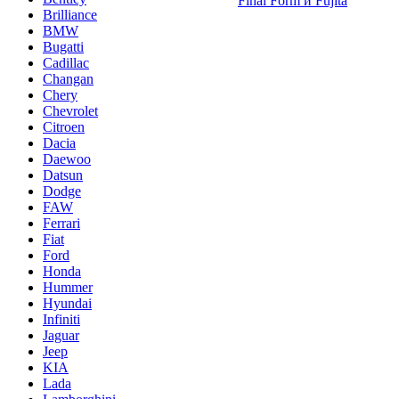
Final Form и Fujita
Brilliance
BMW
Bugatti
Cadillac
Changan
Chery
Chevrolet
Citroen
Dacia
Daewoo
Datsun
Dodge
FAW
Ferrari
Fiat
Ford
Honda
Hummer
Hyundai
Infiniti
Jaguar
Jeep
KIA
Lada