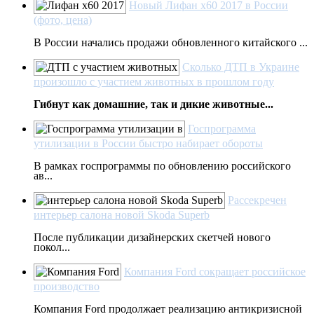
Новый Лифан х60 2017 в России
(фото, цена)
В России начались продажи обновленного китайского ...
Сколько ДТП в Украине
произошло с участием животных в прошлом году
Гибнут как домашние, так и дикие животные...
Госпрограмма
утилизации в России быстро набирает обороты
В рамках госпрограммы по обновлению российского
ав...
Рассекречен
интерьер салона новой Skoda Superb
После публикации дизайнерских скетчей нового
покол...
Компания Ford сокращает российское
производство
Компания Ford продолжает реализацию антикризисной