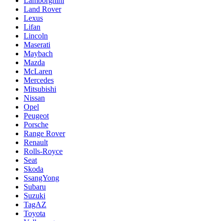
Lamborghini
Land Rover
Lexus
Lifan
Lincoln
Maserati
Maybach
Mazda
McLaren
Mercedes
Mitsubishi
Nissan
Opel
Peugeot
Porsche
Range Rover
Renault
Rolls-Royce
Seat
Skoda
SsangYong
Subaru
Suzuki
TagAZ
Toyota