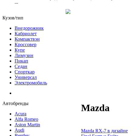
...
Кузов/тип
Внедорожник
Кабриолет
Компактвэн
Кроссовер
Купе
Лимузин
Пикап
Седан
Спорткар
Универсал
Электромобиль
Автобренды
Mazda
Acura
Alfa Romeo
Aston Martin
Audi
Mazda RX-7 в дизайне
Bentley