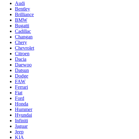
Audi
Bentley
Brilliance
BMW
Bugatti
Cadillac
Changan
Chery
Chevrolet
Citroen
Dacia
Daewoo
Datsun
Dodge
FAW
Ferrari
Fiat
Ford
Honda
Hummer
Hyundai
Infiniti
Jaguar
Jeep
KIA