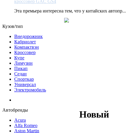
кроссовер GAC GS4
Эта премьера интересна тем, что у китайских автопр...
Кузов/тип
Внедорожник
Кабриолет
Компактвэн
Кроссовер
Купе
Лимузин
Пикап
Седан
Спорткар
Универсал
Электромобиль
Автобренды
Новый
Acura
Alfa Romeo
Aston Martin