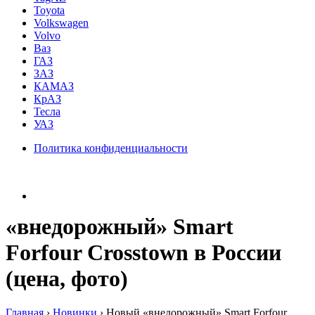
Toyota
Volkswagen
Volvo
Ваз
ГАЗ
ЗАЗ
КАМАЗ
КрАЗ
Тесла
УАЗ
Политика конфиденциальности
«внедорожный» Smart
Forfour Crosstown в России
(цена, фото)
Главная
›
Hовинки
›
Новый «внедорожный» Smart Forfour