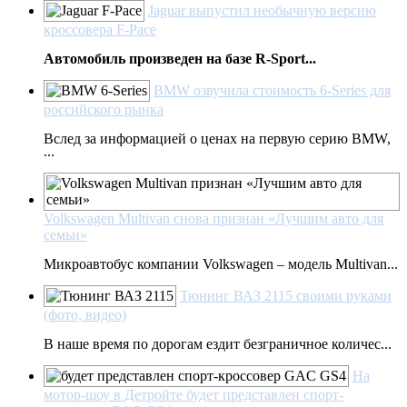
Jaguar выпустил необычную версию
кроссовера F-Pace
Автомобиль произведен на базе R-Sport...
BMW озвучила стоимость 6-Series для
российского рынка
Вслед за информацией о ценах на первую серию BMW,
...
Volkswagen Multivan снова признан «Лучшим авто для
семьи»
Микроавтобус компании Volkswagen – модель Multivan...
Тюнинг ВАЗ 2115 своими руками
(фото, видео)
В наше время по дорогам ездит безграничное количес...
На
мотор-шоу в Детройте будет представлен спорт-