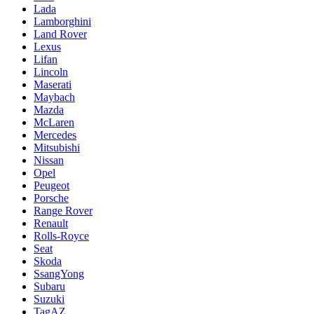
Lada
Lamborghini
Land Rover
Lexus
Lifan
Lincoln
Maserati
Maybach
Mazda
McLaren
Mercedes
Mitsubishi
Nissan
Opel
Peugeot
Porsche
Range Rover
Renault
Rolls-Royce
Seat
Skoda
SsangYong
Subaru
Suzuki
TagAZ