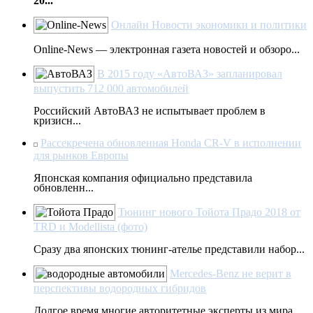
20...
Онлайн Новости экономики и политики
Online-News — электронная газета новостей и обзоро...
В 2015 году «АвтоВАЗ» запланировал
выпустить 712 000 автомобилей
Российский АвтоВАЗ не испытывает проблем в
кризисн...
Рассекречена обновленная Honda CR-V в исполнении
для рынков Европы
Японская компания официально представила
обновленн...
Тюнинг нового Тойота Прадо 2018 от
TRD и Modellista (фото)
Сразу два японских тюнинг-ателье представили набор...
Mercedes-Benz не верит в
перспективы водородных гибридов
Долгое время многие авторитетные эксперты из мира ...