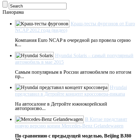
Панорама
Краш-тесты фургонов от Euro
NCAP 2012 года (видео)
Компания Euro NCAP в очередной раз провела серию
к...
Hyundai Solaris – самый популярный
автомобиль в мае 2015
Самым популярным в России автомобилем по итогом
пр...
Hyundai
представил в Детройте концепт кроссовера-пикапа
На автосалоне в Детройте южнокорейский
автопроизво...
В Китае представят
новую версию копии Mercedes-Benz Gelandewagen
По сравнению с предыдущей моделью, Beijing BJ80