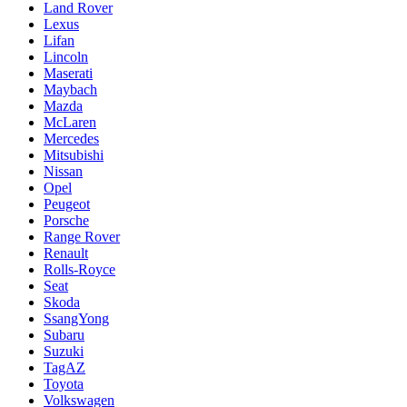
Land Rover
Lexus
Lifan
Lincoln
Maserati
Maybach
Mazda
McLaren
Mercedes
Mitsubishi
Nissan
Opel
Peugeot
Porsche
Range Rover
Renault
Rolls-Royce
Seat
Skoda
SsangYong
Subaru
Suzuki
TagAZ
Toyota
Volkswagen