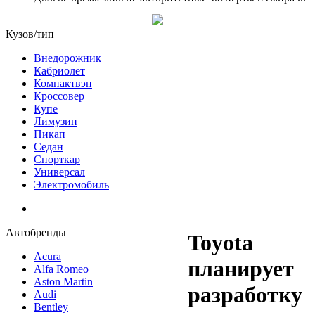
Кузов/тип
Внедорожник
Кабриолет
Компактвэн
Кроссовер
Купе
Лимузин
Пикап
Седан
Спорткар
Универсал
Электромобиль
Автобренды
Toyota
Acura
планирует
Alfa Romeo
Aston Martin
разработку
Audi
Bentley