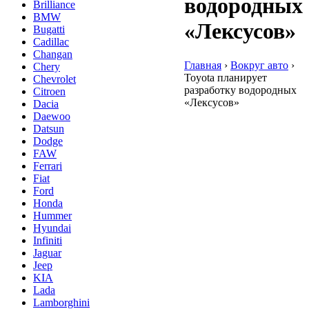
водородных
Brilliance
BMW
«Лексусов»
Bugatti
Cadillac
Changan
Главная
›
Вокруг авто
›
Chery
Toyota планирует
Chevrolet
разработку водородных
Citroen
«Лексусов»
Dacia
Daewoo
Datsun
Dodge
FAW
Ferrari
Fiat
Ford
Honda
Hummer
Hyundai
Infiniti
Jaguar
Jeep
KIA
Lada
Lamborghini