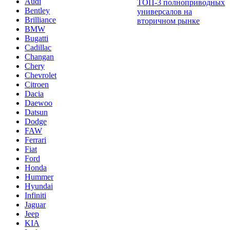
Audi
ТОП-3 полноприводных
Bentley
универсалов на
Brilliance
вторичном рынке
BMW
Bugatti
Cadillac
Changan
Chery
Chevrolet
Citroen
Dacia
Daewoo
Datsun
Dodge
FAW
Ferrari
Fiat
Ford
Honda
Hummer
Hyundai
Infiniti
Jaguar
Jeep
KIA