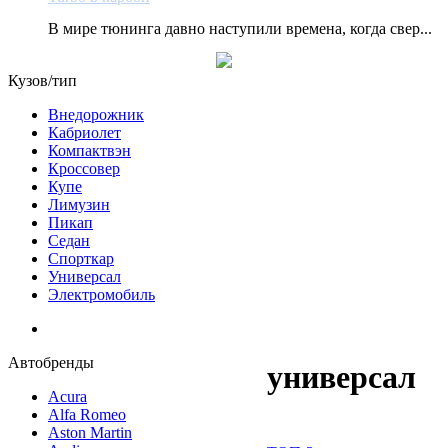
В мире тюнинга давно наступили времена, когда свер...
Кузов/тип
Внедорожник
Кабриолет
Компактвэн
Кроссовер
Купе
Лимузин
Пикап
Седан
Спорткар
Универсал
Электромобиль
Автобренды
универсал
Acura
Alfa Romeo
Aston Martin