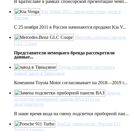
В Братиславе в рамках спонсорской презентации чемп...
Kia Venga 2012: характеристики, цена в
России
С 25 ноября 2011 в России начинаются продажи Kia V...
Mercedes обновил модель
GLC Coupe
Представители немецкого бренда рассекретили
данные...
Toyota планирует построить
новый завод в Тяньцзине
Компания Toyota Motor согласовывает на 2018—2019 г...
Замена
подсветки приборной панели ВАЗ 2110 на
многоцветную
В наше время мода на смену подсветки приборной пан...
TopCar «переодели» Porsche 911
Turbo в карбон