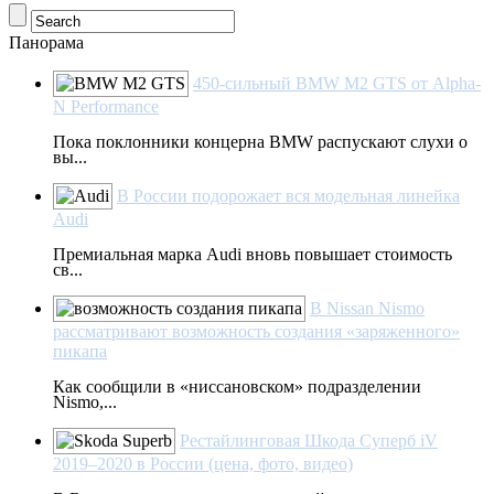
Панорама
450-сильный BMW M2 GTS от Alpha-
N Performance
Пока поклонники концерна BMW распускают слухи о
вы...
В России подорожает вся модельная линейка
Audi
Премиальная марка Audi вновь повышает стоимость
св...
В Nissan Nismo
рассматривают возможность создания «заряженного»
пикапа
Как сообщили в «ниссановском» подразделении
Nismo,...
Рестайлинговая Шкода Суперб iV
2019–2020 в России (цена, фото, видео)