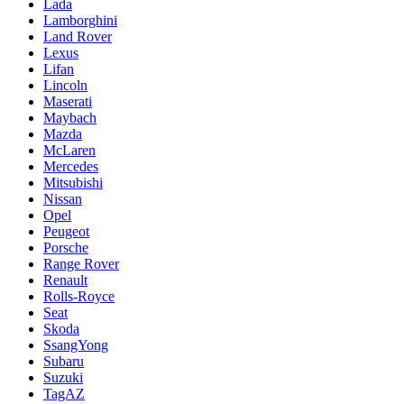
Lada
Lamborghini
Land Rover
Lexus
Lifan
Lincoln
Maserati
Maybach
Mazda
McLaren
Mercedes
Mitsubishi
Nissan
Opel
Peugeot
Porsche
Range Rover
Renault
Rolls-Royce
Seat
Skoda
SsangYong
Subaru
Suzuki
TagAZ