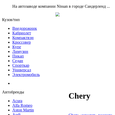
На автозаводе компании Nissan в городе Сандерленд ...
Кузов/тип
Внедорожник
Кабриолет
Компактвэн
Кроссовер
Купе
Лимузин
Пикап
Седан
Спорткар
Универсал
Электромобиль
Автобренды
Chery
Acura
Alfa Romeo
Aston Martin
Audi