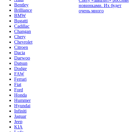
Chery «завалит» россиян
Bentley
новинками. Их будет
Brilliance
очень много
BMW
Bugatti
Cadillac
Changan
Chery
Chevrolet
Citroen
Dacia
Daewoo
Datsun
Dodge
FAW
Ferrari
Fiat
Ford
Honda
Hummer
Hyundai
Infiniti
Jaguar
Jeep
KIA