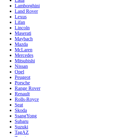
Lada
Lamborghini
Land Rover
Lexus
Lifan
Lincoln
Maserati
Maybach
Mazda
McLaren
Mercedes
Mitsubishi
Nissan
Opel
Peugeot
Porsche
Range Rover
Renault
Rolls-Royce
Seat
Skoda
SsangYong
Subaru
Suzuki
TagAZ