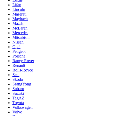
Lexus
Lifan
Lincoln
Maserati
Maybach
Mazda
McLaren
Mercedes
Mitsubishi
Nissan
Opel
Peugeot
Porsche
Range Rover
Renault
Rolls-Royce
Seat
Skoda
SsangYong
Subaru
Suzuki
TagAZ
Toyota
Volkswagen
Volvo