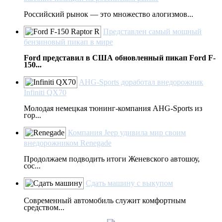
Российский рынок — это множество алогизмов...
Представлен самый мощный
бензиновый пикап в мире
Ford представил в США обновленный пикап Ford F-
150...
AHG-Sports доработал внедорожник
Infiniti QX70
Молодая немецкая тюнинг-компания AHG-Sports из
гор...
Компания Jeep удивила мир своим
внедорожником Renegade
Продолжаем подводить итоги Женевского автошоу,
сос...
Сдать машину с выкупом
Современный автомобиль служит комфортным
средством...