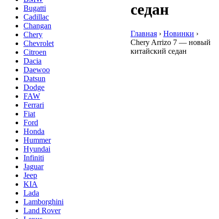
седан
Bugatti
Cadillac
Changan
Главная
›
Hовинки
›
Chery
Chery Arrizo 7 — новый
Chevrolet
китайский седан
Citroen
Dacia
Daewoo
Datsun
Dodge
FAW
Ferrari
Fiat
Ford
Honda
Hummer
Hyundai
Infiniti
Jaguar
Jeep
KIA
Lada
Lamborghini
Land Rover