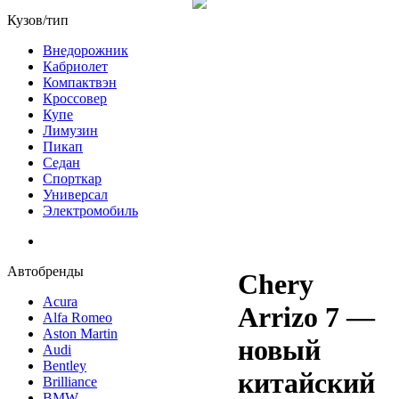
Кузов/тип
Внедорожник
Кабриолет
Компактвэн
Кроссовер
Купе
Лимузин
Пикап
Седан
Спорткар
Универсал
Электромобиль
Автобренды
Chery
Acura
Arrizo 7 —
Alfa Romeo
Aston Martin
новый
Audi
Bentley
китайский
Brilliance
BMW