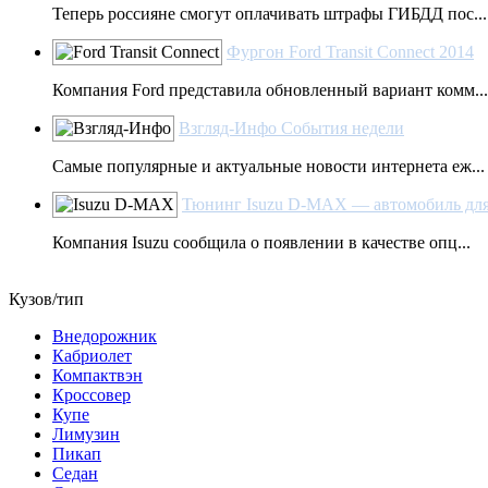
Теперь россияне смогут оплачивать штрафы ГИБДД пос...
Фургон Ford Transit Connect 2014
Компания Ford представила обновленный вариант комм...
Взгляд-Инфо События недели
Самые популярные и актуальные новости интернета еж...
Тюнинг Isuzu D-MAX — автомобиль для 
Компания Isuzu сообщила о появлении в качестве опц...
Кузов/тип
Внедорожник
Кабриолет
Компактвэн
Кроссовер
Купе
Лимузин
Пикап
Седан