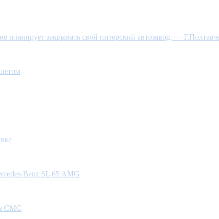
е планирует закрывать свой питерский автозавод, — Г.Полтавч
 летом
авке
rcedes-Benz SL 65 AMG
ез СМС