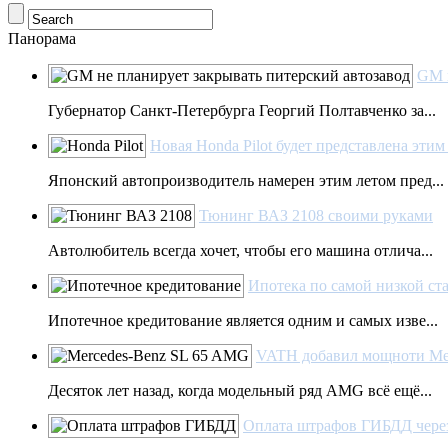
Панорама
GM н
Губернатор Санкт-Петербурга Георгий Полтавченко за...
Новая Honda Pilot будет представлена этим
Японский автопроизводитель намерен этим летом пред...
Тюнинг ВАЗ 2108 своими руками
Автолюбитель всегда хочет, чтобы его машина отлича...
Ипотека по самой низкой ст
Ипотечное кредитование является одним и самых изве...
VATH добавил мощноти Me
Десяток лет назад, когда модельный ряд AMG всё ещё...
Оплата штрафов ГИБДД чер