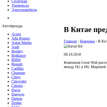
Спорткар
Универсал
Электромобиль
Автобренды
В Китае пре
Acura
Alfa Romeo
Главная
›
Hовинки
›
В Кит
Aston Martin
Audi
Bentley
08.10.2018
Brilliance
BMW
Компания Great Wall рас
Bugatti
между H2 и H6. Мировой 
Cadillac
Changan
Chery
Chevrolet
Citroen
Dacia
Daewoo
Datsun
Dodge