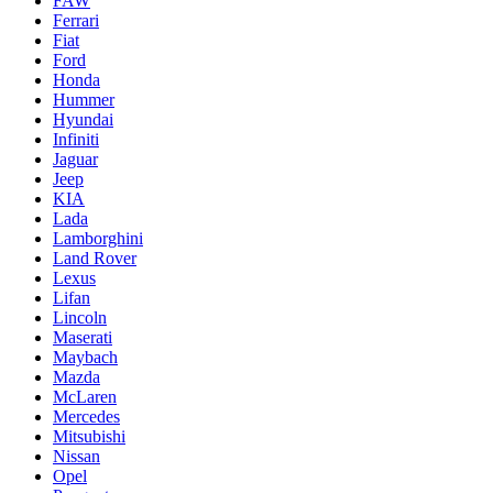
FAW
Ferrari
Fiat
Ford
Honda
Hummer
Hyundai
Infiniti
Jaguar
Jeep
KIA
Lada
Lamborghini
Land Rover
Lexus
Lifan
Lincoln
Maserati
Maybach
Mazda
McLaren
Mercedes
Mitsubishi
Nissan
Opel