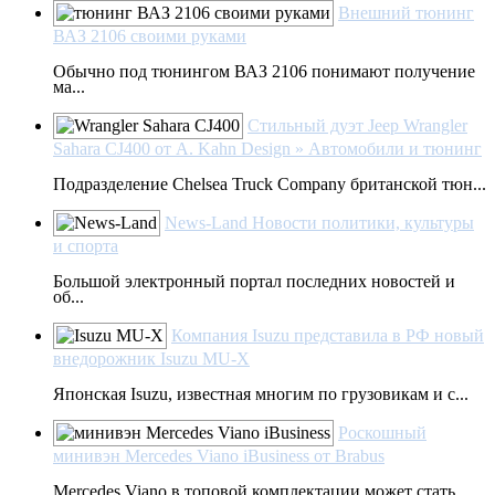
Внешний тюнинг
ВАЗ 2106 своими руками
Обычно под тюнингом ВАЗ 2106 понимают получение
ма...
Стильный дуэт Jeep Wrangler
Sahara CJ400 от A. Kahn Design » Автомобили и тюнинг
Подразделение Chelsea Truck Company британской тюн...
News-Land Новости политики, культуры
и спорта
Большой электронный портал последних новостей и
об...
Компания Isuzu представила в РФ новый
внедорожник Isuzu MU-X
Японская Isuzu, известная многим по грузовикам и с...
Роскошный
минивэн Mercedes Viano iBusiness от Brabus
Mercedes Viano в топовой комплектации может стать ...