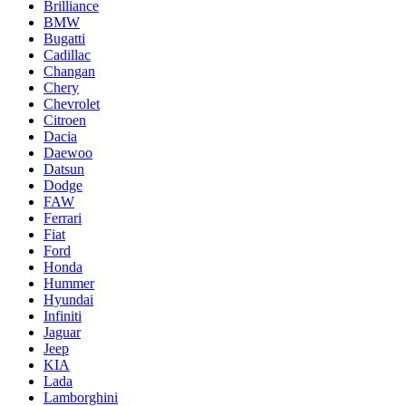
Brilliance
BMW
Bugatti
Cadillac
Changan
Chery
Chevrolet
Citroen
Dacia
Daewoo
Datsun
Dodge
FAW
Ferrari
Fiat
Ford
Honda
Hummer
Hyundai
Infiniti
Jaguar
Jeep
KIA
Lada
Lamborghini