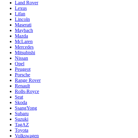
Land Rover
Lexus
Lifan
Lincoln
Maserati
Maybach
Mazda
McLaren
Mercedes
Mitsubishi
Nissan
Opel
Peugeot
Porsche
Range Rover
Renault
Rolls-Royce
Seat
Skoda
SsangYong
Subaru
Suzuki
TagAZ
Toyota
Volkswagen