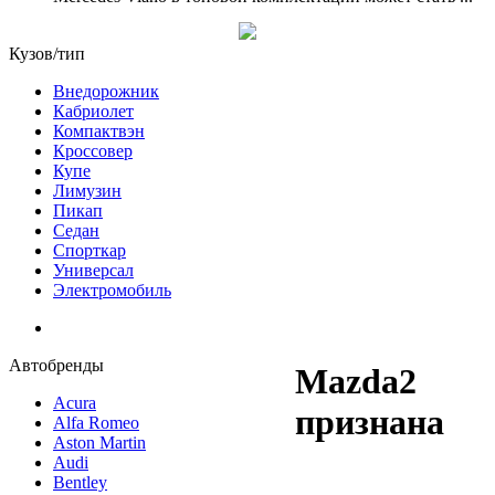
Кузов/тип
Внедорожник
Кабриолет
Компактвэн
Кроссовер
Купе
Лимузин
Пикап
Седан
Спорткар
Универсал
Электромобиль
Автобренды
Mazda2
Acura
признана
Alfa Romeo
Aston Martin
Audi
Bentley