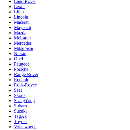
Land Rover
Lexus
Lifan
Lincoln
Maserati
Maybach
Mazda
McLaren
Mercedes
Mitsubishi
Nissan
Opel
Peugeot
Porsche
Range Rover
Renault
Rolls-Royce
Seat
Skoda
SsangYong
Subaru
Suzuki
TagAZ
Toyota
Volkswagen