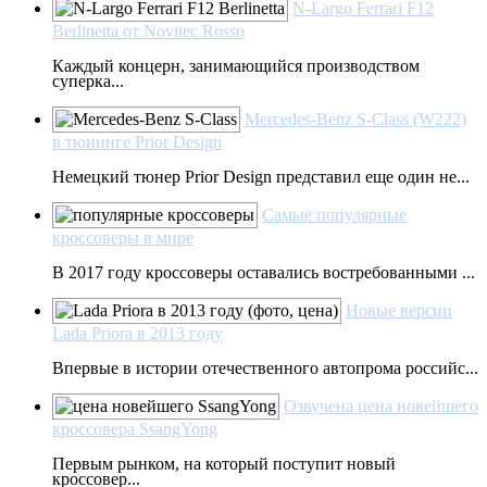
N-Largo Ferrari F12
Berlinetta от Novitec Rosso
Каждый концерн, занимающийся производством
суперка...
Mercedes-Benz S-Class (W222)
в тюнинге Prior Design
Немецкий тюнер Prior Design представил еще один не...
Самые популярные
кроссоверы в мире
В 2017 году кроссоверы оставались востребованными ...
Новые версии
Lada Priora в 2013 году
Впервые в истории отечественного автопрома российс...
Озвучена цена новейшего
кроссовера SsangYong
Первым рынком, на который поступит новый
кроссовер...