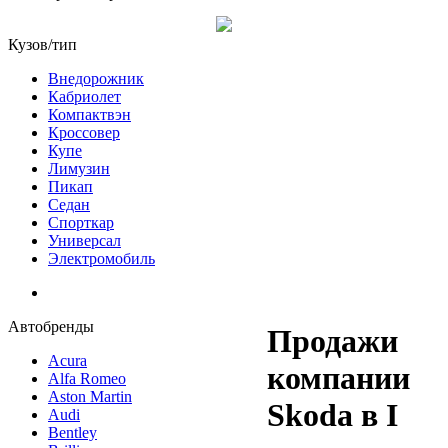
Кузов/тип
Внедорожник
Кабриолет
Компактвэн
Кроссовер
Купе
Лимузин
Пикап
Седан
Спорткар
Универсал
Электромобиль
Автобренды
Продажи
Acura
компании
Alfa Romeo
Aston Martin
Skoda в I
Audi
Bentley