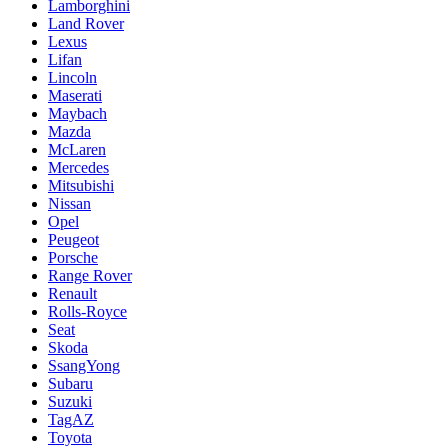
Lamborghini
Land Rover
Lexus
Lifan
Lincoln
Maserati
Maybach
Mazda
McLaren
Mercedes
Mitsubishi
Nissan
Opel
Peugeot
Porsche
Range Rover
Renault
Rolls-Royce
Seat
Skoda
SsangYong
Subaru
Suzuki
TagAZ
Toyota