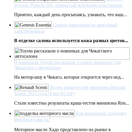
русски: Porsche 911, покрытый золотыми пластинами
Приятно, каждый день просыпаясь, узнавать, что ваш...
Genesis приготовили люксовый
электромобиль
В отделке салона используется кожа разных цветов...
В компании Toyota рассказали о своих новинках для
Чикагского автосалона
На мотор-шоу в Чикаго, которое откроется через нед...
Видео краш-тестов минивэна Renault
Scenic 2017 года (Euro NCAP)
Стали известны результаты краш-тестов минивэна Ren...
Как распознать подделку
моторного масла?
Моторное масло Хадо представлено на рынке в