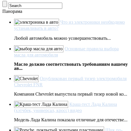
Панорама
Что из электроники необходимо
устанавливать в авто?
Любой автомобиль можно усовершенствовать...
Основные правила выбора
масла для автомобиля
Масло должно соответствовать требованиям вашему
ав...
Опубликован первый тизер электромобиля
Chevrolet FNR
Компания Chevrolet выпустила первый тизер новой ко...
Краш-тест Лада Калина
(хэтчбек, универсал, кросс) видео
Модель Лада Калина показала отличные для отечестве...
Шик по-