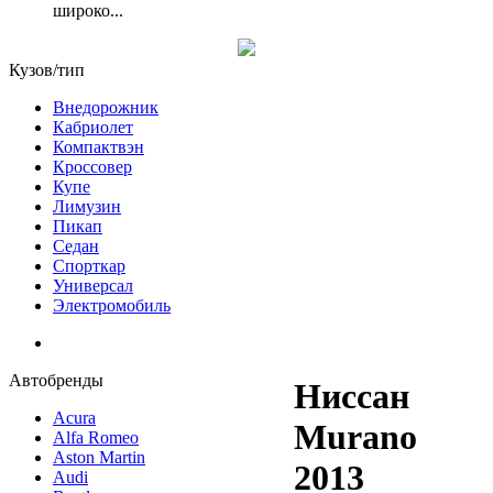
широко...
Кузов/тип
Внедорожник
Кабриолет
Компактвэн
Кроссовер
Купе
Лимузин
Пикап
Седан
Спорткар
Универсал
Электромобиль
Автобренды
Ниссан
Acura
Murano
Alfa Romeo
Aston Martin
2013
Audi