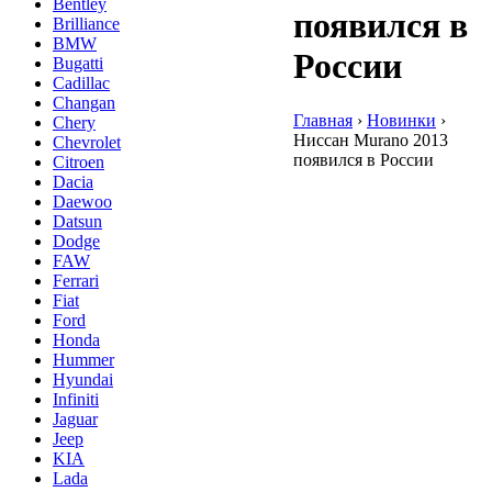
Bentley
появился в
Brilliance
BMW
России
Bugatti
Cadillac
Changan
Главная
›
Hовинки
›
Chery
Ниссан Murano 2013
Chevrolet
появился в России
Citroen
Dacia
Daewoo
Datsun
Dodge
FAW
Ferrari
Fiat
Ford
Honda
Hummer
Hyundai
Infiniti
Jaguar
Jeep
KIA
Lada