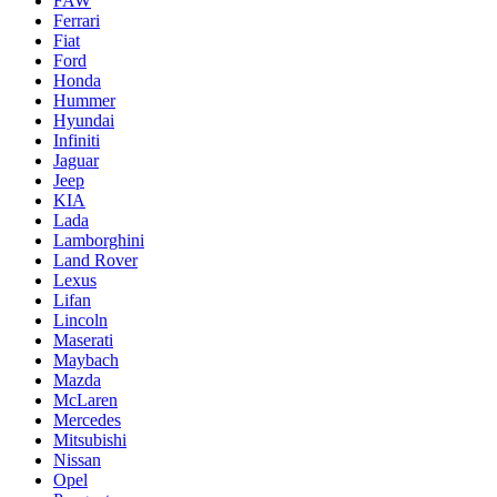
FAW
Ferrari
Fiat
Ford
Honda
Hummer
Hyundai
Infiniti
Jaguar
Jeep
KIA
Lada
Lamborghini
Land Rover
Lexus
Lifan
Lincoln
Maserati
Maybach
Mazda
McLaren
Mercedes
Mitsubishi
Nissan
Opel