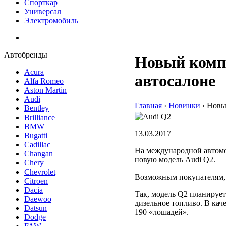
Спорткар
Универсал
Электромобиль
Автобренды
Новый компа
Acura
автосалоне
Alfa Romeo
Aston Martin
Audi
Главная
›
Hовинки
›
Новы
Bentley
Brilliance
BMW
13.03.2017
Bugatti
Cadillac
На международной автомо
Changan
новую модель Audi Q2.
Chery
Chevrolet
Возможным покупателям, 
Citroen
Dacia
Так, модель Q2 планирует
Daewoo
дизельное топливо. В кач
Datsun
190 «лошадей».
Dodge