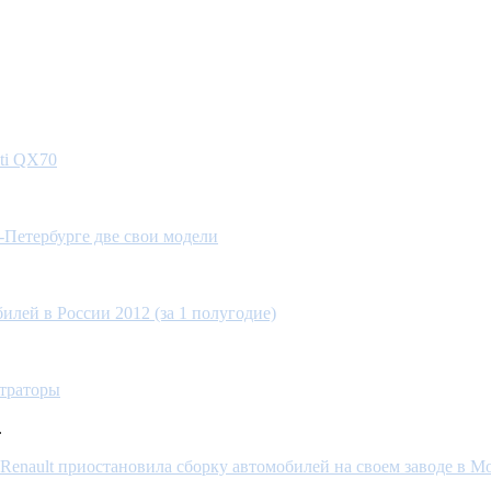
iti QX70
-Петербурге две свои модели
илей в России 2012 (за 1 полугодие)
страторы
.
Renault приостановила сборку автомобилей на своем заводе в М