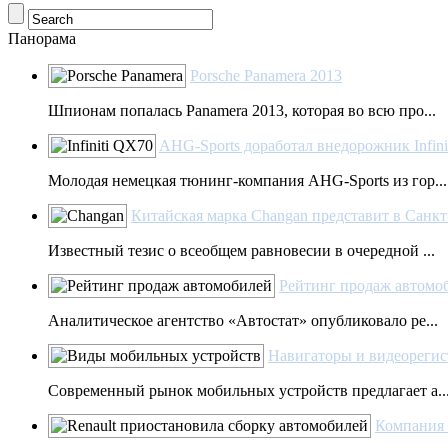
Панорама
Porsche Panamera 2013
Шпионам попалась Panamera 2013, которая во всю про...
AHG-Sports доработал внедорожник Infin
Молодая немецкая тюнинг-компания AHG-Sports из гор...
Китайская марка Changan представит в Санкт
Известный тезис о всеобщем равновесии в очередной ...
Рейтинг продаж автомоб
Аналитическое агентство «Автостат» опубликовало ре...
Навигаторы и видеореги
Современный рынок мобильных устройств предлагает а..
Компания 