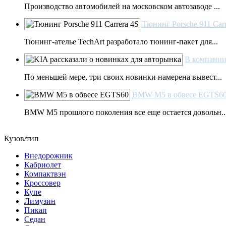
Производство автомобилей на московском автозаводе ...
Тюнинг Porsche 911 Carr
Тюнинг-ателье TechArt разработало тюнинг-пакет для...
В компании
По меньшей мере, три своих новинки намерена вывест...
BMW M5 в обвесе EGTS60 о
BMW M5 прошлого поколения все еще остается довольн..
Кузов/тип
Внедорожник
Кабриолет
Компактвэн
Кроссовер
Купе
Лимузин
Пикап
Седан