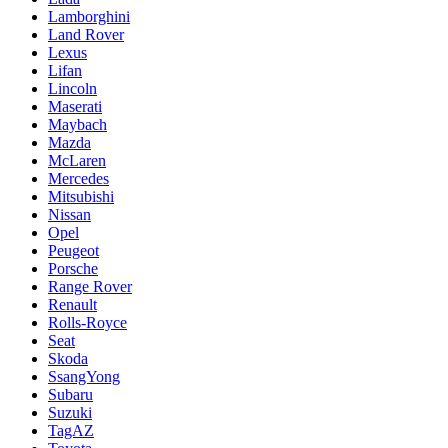
Lamborghini
Land Rover
Lexus
Lifan
Lincoln
Maserati
Maybach
Mazda
McLaren
Mercedes
Mitsubishi
Nissan
Opel
Peugeot
Porsche
Range Rover
Renault
Rolls-Royce
Seat
Skoda
SsangYong
Subaru
Suzuki
TagAZ