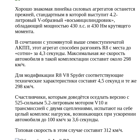
Хорошо знакомая линейка силовых агрегатов останется
прежней, стандартным в которой выступит 4.2-
литровый V-образный «восьмицилиндровик»,
обладающий мощностью 430 л.с. и 430 Нм крутящего
момента.
В сочетании с упомянутой выше семиступенчатой
АКПП, этот агрегат способен разгонять R8 с места до
«сотни» за 4,3 секунды. Максимальная же скорость
автомобиля в такой комплектации составит около 298
км/ч.
Для модификации R8 V8 Spyder соответствующие
технические характеристики составят 4,5 секунд и те же
298 км/ч.
Счастливчики, которым доведётся оседлать версию с
525-сильным 5.2-литровым мотором V10 и
трансмиссией с двумя сцеплениями, испытают на себе
целый комплекс нагрузок, возникающих при ускорении
автомобиля до 100 км/ч за 3,6 секунды.
Топовая скорость в этом случае составит 312 км/ч.