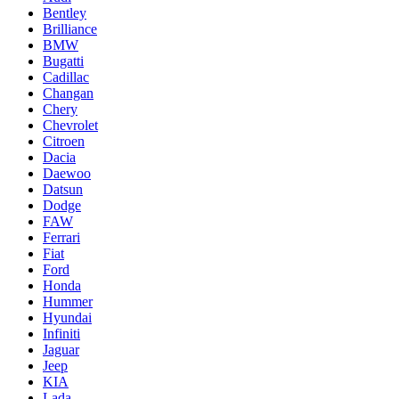
Bentley
Brilliance
BMW
Bugatti
Cadillac
Changan
Chery
Chevrolet
Citroen
Dacia
Daewoo
Datsun
Dodge
FAW
Ferrari
Fiat
Ford
Honda
Hummer
Hyundai
Infiniti
Jaguar
Jeep
KIA
Lada