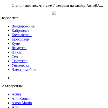
Стало известно, что уже 7 февраля на заводе АвтоВА...
Кузов/тип
Внедорожник
Кабриолет
Компактвэн
Кроссовер
Купе
Лимузин
Пикап
Седан
Спорткар
Универсал
Электромобиль
Автобренды
Acura
Alfa Romeo
Aston Martin
Audi