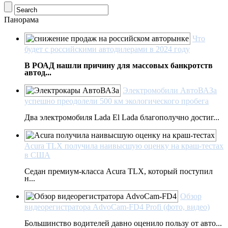
Панорама
Что
будет с российскими автодилерами в 2024 году
В РОАД нашли причину для массовых банкротств
автод...
Электромобили АвтоВАЗа
успешно преодолели 500 км экологического пробега
Два электромобиля Lada El Lada благополучно достиг...
Acura TLX получила наивысшую оценку на краш-тестах
в США
Седан премиум-класса Acura TLX, который поступил
н...
Обзор
видеорегистратора AdvoCam-FD4 Profi (фото, видео)
Большинство водителей давно оценило пользу от авто...