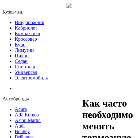
Кузов/тип
Внедорожник
Кабриолет
Компактвэн
Кроссовер
Купе
Лимузин
Пикап
Седан
Спорткар
Универсал
Электромобиль
Автобренды
Как часто
Acura
необходимо
Alfa Romeo
Aston Martin
менять
Audi
Bentley
тормозную
Brilliance