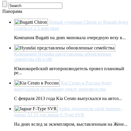
Панорама
Новый суперкар Chiron от Bugatti будет
стоить от 2,5 млн евро
Компания Bugatti на днях миновала очередную веху в...
Компанией Hyundai представлены обновленные
семейства i30 и i40
Южнокорейский автопроизводитель провел плановый
ре...
Kia Cerato в России будет
выпускаться по полному циклу производства
С февраля 2013 года Kia Cerato выпускался на автоз...
Arden дополнили свой тюнинг-
набор AJ 23 для Jaguar F-Type SVR
На днях вслед за экземпляром, выставленным на Жене...