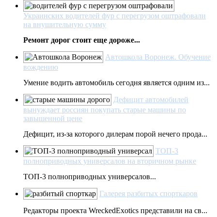
Украинских водителей фур с перегрузом оштрафовали
на внушительную сумму
Ремонт дорог стоит еще дороже...
Автошкола Воронеж. Обучение
вождению
Умение водить автомобиль сегодня является одним из...
Дефицит автомобилей
вынуждает россиян покупать старые машины по
завышенной цене
Дефицит, из-за которого дилерам порой нечего прода...
ТОП-3
полноприводных универсалов на вторичном рынке
ТОП-3 полноприводных универсалов...
Галерея разбитых спорткаров
Редакторы проекта WreckedExotics представили на св...