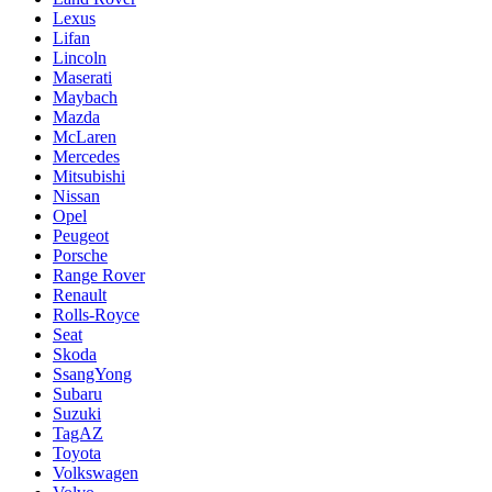
Lexus
Lifan
Lincoln
Maserati
Maybach
Mazda
McLaren
Mercedes
Mitsubishi
Nissan
Opel
Peugeot
Porsche
Range Rover
Renault
Rolls-Royce
Seat
Skoda
SsangYong
Subaru
Suzuki
TagAZ
Toyota
Volkswagen