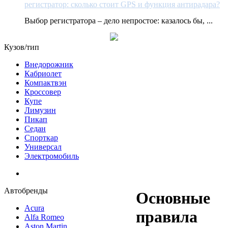
регистратор: сколько стоит GPS и функция антирадара?
Выбор регистратора – дело непростое: казалось бы, ...
Кузов/тип
Внедорожник
Кабриолет
Компактвэн
Кроссовер
Купе
Лимузин
Пикап
Седан
Спорткар
Универсал
Электромобиль
Автобренды
Основные
Acura
правила
Alfa Romeo
Aston Martin