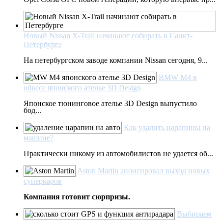
Новый Nissan Х-Trail начинают собирать в Санкт-
Петербурге
На петербургском заводе компании Nissan сегодня, 9...
BMW M4 в
обвесе японского ателье 3D Design
Японское тюнинговое ателье 3D Design выпустило
бод...
Как удалить царапины на
машине?
Практически никому из автомобилистов не удается об...
Aston Martin анонсировал выход новых
суперкаров
Компания готовит сюрпризы.
Выбираем