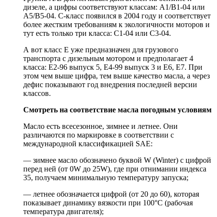
дизеле, а цифры соответствуют классам: А1/В1-04 или
А5/В5-04. С-класс появился в 2004 году и соответствует
более жестким требованиям к экологичности моторов и
тут есть только три класса: С1-04 или С3-04.
А вот класс Е уже предназначен для грузового
транспорта с дизельным мотором и предполагает 4
класса: Е2-96 выпуск 5, Е4-99 выпуск 3 и Е6, Е7. При
этом чем выше цифра, тем выше качество масла, а через
дефис показывают год внедрения последней версии
классов.
Смотреть на соответствие масла погодным условиям
Масло есть всесезонное, зимнее и летнее. Они
различаются по маркировке в соответствии с
международной классификацией SAE:
— зимнее масло обозначено буквой W (Winter) с цифрой
перед ней (от 0W до 25W), где при отнимании индекса
35, получаем минимальную температуру запуска;
— летнее обозначается цифрой (от 20 до 60), которая
показывает динамику вязкости при 100°С (рабочая
температура двигателя);