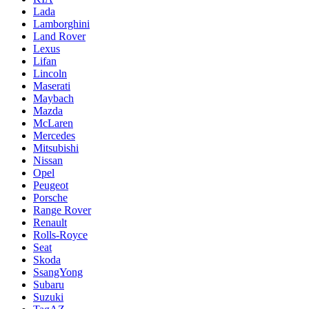
Lada
Lamborghini
Land Rover
Lexus
Lifan
Lincoln
Maserati
Maybach
Mazda
McLaren
Mercedes
Mitsubishi
Nissan
Opel
Peugeot
Porsche
Range Rover
Renault
Rolls-Royce
Seat
Skoda
SsangYong
Subaru
Suzuki