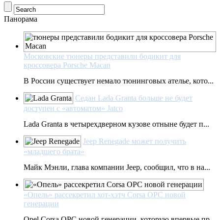
Панорама
Московские тюнеры представили бодикит для
кроссовера Porsche Macan
В России существует немало тюнинговых ателье, кото...
Седан Lada Granta больше не будет
доступен с «автоматом» Jatco
Lada Granta в четырехдверном кузове отныне будет п...
Jeep Renegade может получить
«младшего брата»
Майк Мэнли, глава компании Jeep, сообщил, что в на...
«Опель» рассекретил хот-хэтч Corsa OPC новой
генерации
Opel Corsa OPC новой генерации, которую впервые пр...