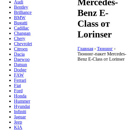
Mercedes-
Audi
Bentley
Benz E-
Brilliance
BMW
Class от
Bugatti
Cadillac
Lorinser
Changan
Chery
Chevrolet
Главная
›
Тюнинг
›
Citroen
Тюнинг-пакет Mercedes-
Dacia
Benz E-Class от Lorinser
Daewoo
Datsun
Dodge
FAW
Ferrari
Fiat
Ford
Honda
Hummer
Hyundai
Infiniti
Jaguar
Jeep
KIA