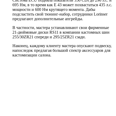
Система ECU подняла показатели 350 CDI до 296 л.с. и
695 Нм, в то время как E 43 может похвастаться 435 л.с.
мощности и 600 Нм крутящего момента. Дабы
подсластить свой тюнинг-набор, сотрудники Lorinser
предлагают дополнительные апгрейды.
В частности, мастера устанавливают свои фирменные
21-дюймовые диски RS11 в компании кастомных шин
255/30ZR21 спереди и 295/25ZR21 сзади.
Наконец, каждому клиенту мастера опускают подвеску,
напоследок предлагая большой спектр аксессуаров для
кастомизации салона.