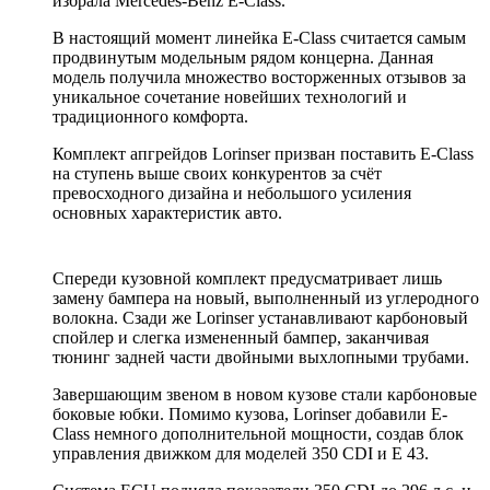
избрала Mercedes-Benz E-Class.
В настоящий момент линейка E-Class считается самым
продвинутым модельным рядом концерна. Данная
модель получила множество восторженных отзывов за
уникальное сочетание новейших технологий и
традиционного комфорта.
Комплект апгрейдов Lorinser призван поставить E-Class
на ступень выше своих конкурентов за счёт
превосходного дизайна и небольшого усиления
основных характеристик авто.
Спереди кузовной комплект предусматривает лишь
замену бампера на новый, выполненный из углеродного
волокна. Сзади же Lorinser устанавливают карбоновый
спойлер и слегка измененный бампер, заканчивая
тюнинг задней части двойными выхлопными трубами.
Завершающим звеном в новом кузове стали карбоновые
боковые юбки. Помимо кузова, Lorinser добавили E-
Class немного дополнительной мощности, создав блок
управления движком для моделей 350 CDI и E 43.