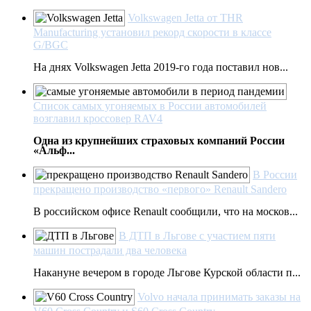
Volkswagen Jetta от THR
Manufacturing установил рекорд скорости в классе
G/BGC
На днях Volkswagen Jetta 2019-го года поставил нов...
Список самых угоняемых в России автомобилей
возглавил кроссовер RAV4
Одна из крупнейших страховых компаний России
«Альф...
В России
прекращено производство «первого» Renault Sandero
В российском офисе Renault сообщили, что на москов...
В ДТП в Льгове с участием пяти
машин пострадали два человека
Накануне вечером в городе Льгове Курской области п...
Volvo начала принимать заказы на