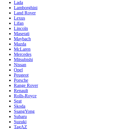
Lada
Lamborghini
Land Rover
Lexus
Lifan
Lincoln
Maserati
Maybach
Mazda
McLaren
Mercedes
Mitsubishi
Nissan
Opel
Peugeot
Porsche
Range Rover
Renault
Rolls-Royce
Seat
Skoda
SsangYong
Subaru
Suzuki
TagAZ