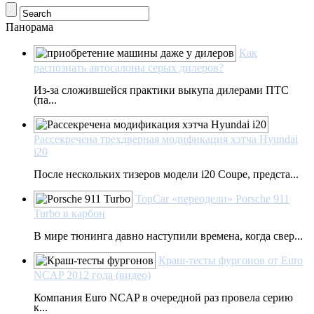
Панорама
Как
распознать автосалоны серых дилеров?
Из-за сложившейся практики выкупа дилерами ПТС
(па...
Рассекречена трехдверная модификация хэтча Hyundai
i20
После нескольких тизеров модели i20 Coupe, предста...
TopCar «переодели» Porsche 911
Turbo в карбон
В мире тюнинга давно наступили времена, когда свер...
Краш-тесты фургонов от Euro
NCAP 2012 года (видео)
Компания Euro NCAP в очередной раз провела серию
к...