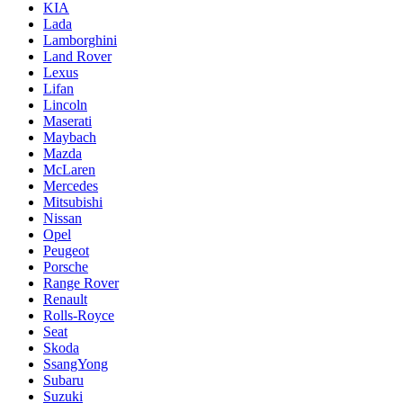
KIA
Lada
Lamborghini
Land Rover
Lexus
Lifan
Lincoln
Maserati
Maybach
Mazda
McLaren
Mercedes
Mitsubishi
Nissan
Opel
Peugeot
Porsche
Range Rover
Renault
Rolls-Royce
Seat
Skoda
SsangYong
Subaru
Suzuki