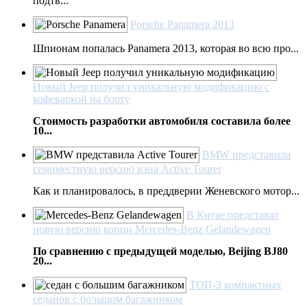
подтв...
Porsche Panamera 2013
Шпионам попалась Panamera 2013, которая во всю про...
Новый Jeep получил уникальную модификацию с
кофеваркой на борту
Стоимость разработки автомобиля составила более
10...
BMW представила
семиместную версию вэна Active Tourer
Как и планировалось, в преддверии Женевского мотор...
В Китае представят
новую версию копии Mercedes-Benz Gelandewagen
По сравнению с предыдущей моделью, Beijing BJ80
20...
ТОП-3 компактных
седанов с большим багажником