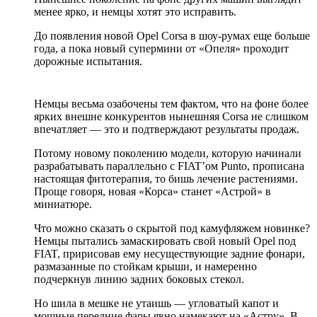
менее ярко, и немцы хотят это исправить.
До появления новой Opel Corsa в шоу-румах еще больше
года, а пока новый супермини от «Опеля» проходит
дорожные испытания.
Немцы весьма озабочены тем фактом, что на фоне более
ярких внешне конкурентов нынешняя Corsa не слишком
впечатляет — это и подтверждают результаты продаж.
Потому новому поколению модели, которую начинали
разрабатывать параллельно с FIAT’ом Punto, прописана
настоящая фитотерапия, то бишь лечение растениями.
Проще говоря, новая «Корса» станет «Астрой» в
миниатюре.
Что можно сказать о скрытой под камуфляжем новинке?
Немцы пытались замаскировать свой новый Opel под
FIAT, пририсовав ему несуществующие задние фонари,
размазанные по стойкам крыши, и намеренно
подчеркнув линию задних боковых стекол.
Но шила в мешке не утаишь — угловатый капот и
мощные передние фары явно намекают на «Астру». В