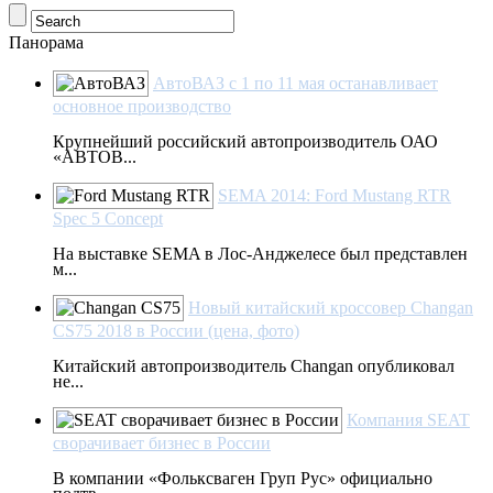
Панорама
АвтоВАЗ с 1 по 11 мая останавливает
основное производство
Крупнейший российский автопроизводитель ОАО
«АВТОВ...
SEMA 2014: Ford Mustang RTR
Spec 5 Concept
На выставке SEMA в Лос-Анджелесе был представлен
м...
Новый китайский кроссовер Changan
CS75 2018 в России (цена, фото)
Китайский автопроизводитель Changan опубликовал
не...
Компания SEAT
сворачивает бизнес в России
В компании «Фольксваген Груп Рус» официально