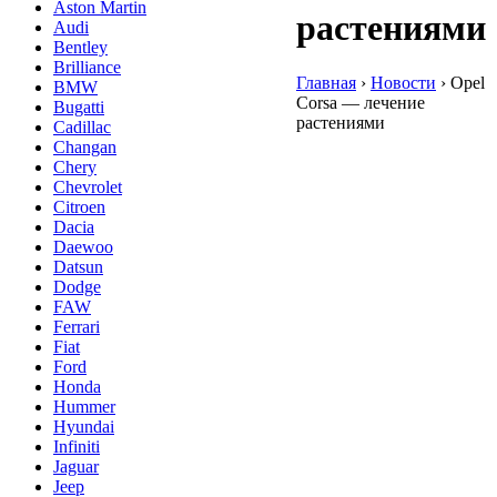
Aston Martin
растениями
Audi
Bentley
Brilliance
Главная
›
Новости
›
Opel
BMW
Corsa — лечение
Bugatti
растениями
Cadillac
Changan
Chery
Chevrolet
Citroen
Dacia
Daewoo
Datsun
Dodge
FAW
Ferrari
Fiat
Ford
Honda
Hummer
Hyundai
Infiniti
Jaguar
Jeep