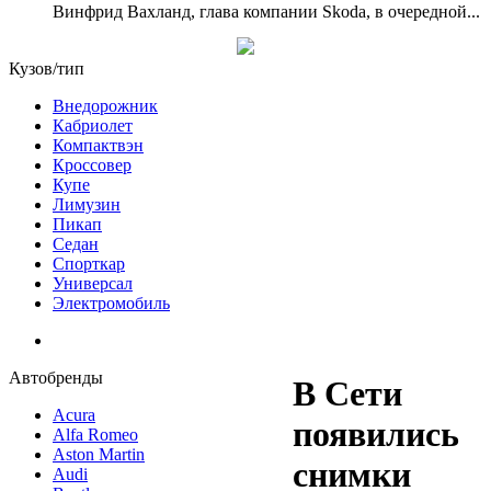
Винфрид Вахланд, глава компании Skoda, в очередной...
Кузов/тип
Внедорожник
Кабриолет
Компактвэн
Кроссовер
Купе
Лимузин
Пикап
Седан
Спорткар
Универсал
Электромобиль
Автобренды
В Сети
Acura
появились
Alfa Romeo
Aston Martin
снимки
Audi