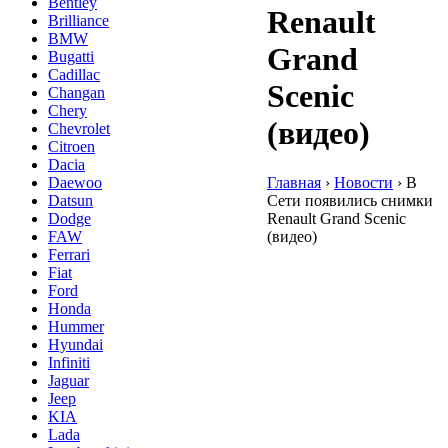
Bentley
Renault
Brilliance
BMW
Grand
Bugatti
Cadillac
Scenic
Changan
Chery
(видео)
Chevrolet
Citroen
Dacia
Главная
›
Новости
›
В
Daewoo
Сети появились снимки
Datsun
Renault Grand Scenic
Dodge
(видео)
FAW
Ferrari
Fiat
Ford
Honda
Hummer
Hyundai
Infiniti
Jaguar
Jeep
KIA
Lada