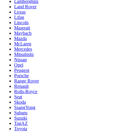
Lamborghini
Land Rover
Lexus
Lifan
Lincoln
Maserati
Maybach
Mazda
McLaren
Mercedes
Mitsubishi
Nissan
Opel
Peugeot
Porsche
Range Rover
Renault
Rolls-Royce
Seat
Skoda
SsangYong
Subaru
Suzuki
TagAZ
Toyota