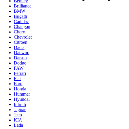
Bentley
Brilliance
BMW
Bugatti
Cadillac
Changan
Chery
Chevrolet
Citroen
Dacia
Daewoo
Datsun
Dodge
FAW
Ferrari
Fiat
Ford
Honda
Hummer
Hyundai
Infiniti
Jaguar
Jeep
KIA
Lada