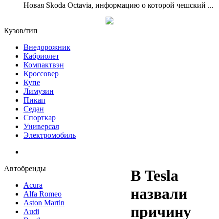
Новая Skoda Octavia, информацию о которой чешский ...
Кузов/тип
Внедорожник
Кабриолет
Компактвэн
Кроссовер
Купе
Лимузин
Пикап
Седан
Спорткар
Универсал
Электромобиль
Автобренды
В Tesla
Acura
назвали
Alfa Romeo
Aston Martin
причину
Audi