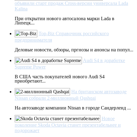
объявили старт продаж Cross-версии универсала Lada
Kalina
При открытии нового автосалона марки Lada в
Липецк...
Top-Biz Справочник российского
предпринимателя
Деловые новости, обзоры, пргнозы и анонсы на попул...
Audi S4 в доработке
Supreme Power
В США часть покупателей нового Audi S4
приобретают...
На британском автозаводе
Nissan собрали 2-миллионный Qashqai
На автозаводе компании Nissan в городе Сандерленд ...
Новое
поколение Skoda Octavia станет презентабельнее и
подорожает