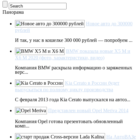
Панорама
Новое авто до 300000
рублей
И так, у нас в кошелке 300 000 рублей — попробуем ...
BMW показала новые X5 M и
Х6 М 2020 (фото, характеристики, видео)
Компания BMW раскрыла информацию о заряженных
верс...
Kia Cerato в России будет
выпускаться по полному циклу производства
С февраля 2013 года Kia Cerato выпускался на автоз...
Представлен новый Opel Meriva 2014
Компания Opel готова презентовать обновленный
комп...
На АвтоВАЗе