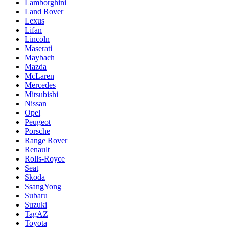
Lamborghini
Land Rover
Lexus
Lifan
Lincoln
Maserati
Maybach
Mazda
McLaren
Mercedes
Mitsubishi
Nissan
Opel
Peugeot
Porsche
Range Rover
Renault
Rolls-Royce
Seat
Skoda
SsangYong
Subaru
Suzuki
TagAZ
Toyota