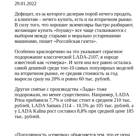
29.01.2022
Дефицит, из-за которого дилерам порой нечего продать,
а клиентам – нечего купить, есть и на вторичном рынке.
В силу того, что хорошие экземпляры быстро разбирают,
желающие купить «бэушку» все чаще сталкиваются с
выбором между старыми и морально устаревшими
машинами, пишет «Российская газета».
Особенно красноречиво на это указывает серьезное
подорожание классической LADA-2107, в народе
известной как «семерка». И хотя она все равно осталась
самой дешевой среди топ-10 самых популярных моделей
на вторичном рынке, ее средняя стоимость за год
выросла сразу на 20% и ровно 60 тыс. рублей.
Другие снятые с производства «Лады» тоже
подорожали, но менее существенно. Например, LADA
Prioa прибавила 7,7% и сейчас стоит в среднем 210 тыс.
рублей, LADA Samara 2114 – 10,5% до 105 тыс. рублей, а
у LADA Kalina рост составил 8,8% при средней цене 185
тыс. рублей.
«Популярность «семерки» объясняется тем, что ее цена