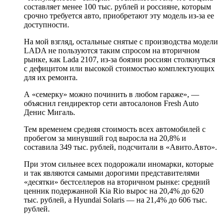
составляет менее 100 тыс. рублей и россияне, которым
срочно требуется авто, приобретают эту модель из-за ее
доступности.
На мой взгляд, остальные снятые с производства модели
LADA не пользуются таким спросом на вторичном
рынке, как Lada 2107, из-за боязни россиян столкнуться
с дефицитом или высокой стоимостью комплектующих
для их ремонта.
А «семерку» можно починить в любом гараже», —
объяснил гендиректор сети автосалонов Fresh Auto
Денис Мигаль.
Тем временем средняя стоимость всех автомобилей с
пробегом за минувший год выросла на 20,8% и
составила 349 тыс. рублей, подсчитали в «Авито.Авто».
При этом сильнее всех подорожали иномарки, которые
и так являются самыми дорогими представителями
«десятки» бестселлеров на вторичном рынке: средний
ценник подержанной Kia Rio вырос на 20,4% до 620
тыс. рублей, а Hyundai Solaris — на 21,4% до 606 тыс.
рублей.