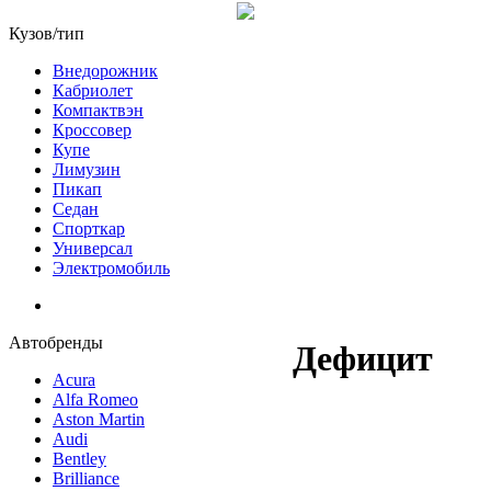
Кузов/тип
Внедорожник
Кабриолет
Компактвэн
Кроссовер
Купе
Лимузин
Пикап
Седан
Спорткар
Универсал
Электромобиль
Автобренды
Дефицит
Acura
Alfa Romeo
Aston Martin
Audi
Bentley
Brilliance