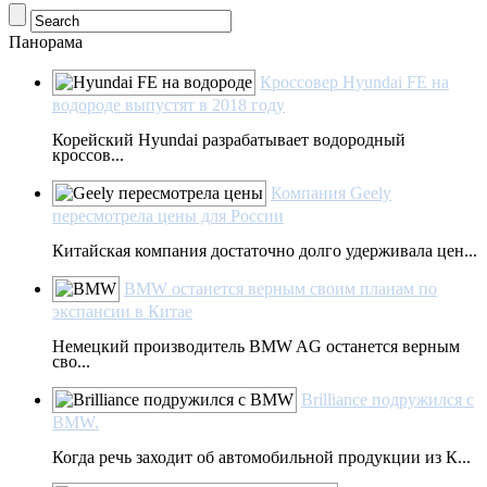
Панорама
Кроссовер Hyundai FE на
водороде выпустят в 2018 году
Корейский Hyundai разрабатывает водородный
кроссов...
Компания Geely
пересмотрела цены для России
Китайская компания достаточно долго удерживала цен...
BMW останется верным своим планам по
экспансии в Китае
Немецкий производитель BMW AG останется верным
сво...
Brilliance подружился с
BMW.
Когда речь заходит об автомобильной продукции из К...