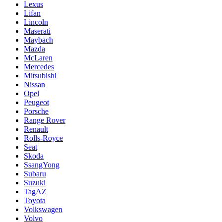
Lexus
Lifan
Lincoln
Maserati
Maybach
Mazda
McLaren
Mercedes
Mitsubishi
Nissan
Opel
Peugeot
Porsche
Range Rover
Renault
Rolls-Royce
Seat
Skoda
SsangYong
Subaru
Suzuki
TagAZ
Toyota
Volkswagen
Volvo