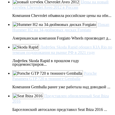
Цены на новый
хэтчбек Chevrolet Aveo 2012 в России
Компания Chevrolet объявила российские цены на обн...
Пикап
Hummer H2 на 34-дюймовых дисках Forgiato
Американская компания Forgiato Wheels производит д...
Лифтбек Skoda Rapid обошел KIA Rio по
темпам подорожания на рынке РФ в 2021 году
Лифтбек Skoda Rapid в прошлом году
продемонстриров...
Porsche
Panamera GTP 720 в тюнинге Gemballa
Компания Gemballa ранее уже работала над доводкой ...
Представлен обновленный Seat Ibiza
2016
Барселонский автосалон представил Seat Ibiza 2016 ...