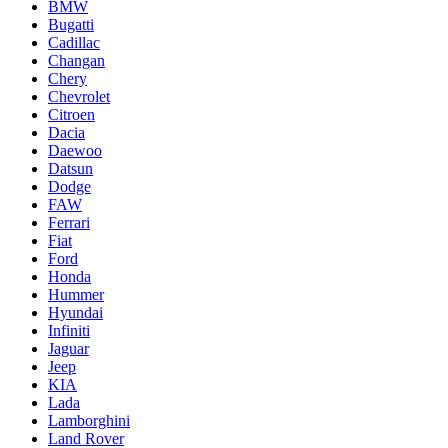
BMW
Bugatti
Cadillac
Changan
Chery
Chevrolet
Citroen
Dacia
Daewoo
Datsun
Dodge
FAW
Ferrari
Fiat
Ford
Honda
Hummer
Hyundai
Infiniti
Jaguar
Jeep
KIA
Lada
Lamborghini
Land Rover