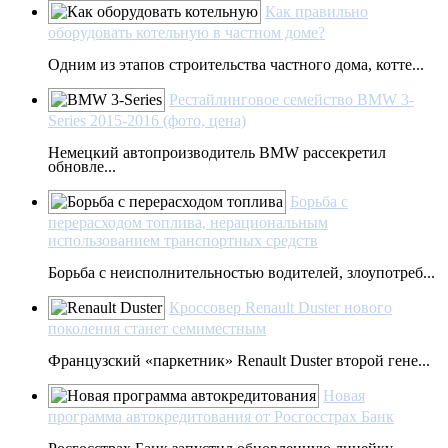
Как правильно
оборудовать котельную в частном доме?
Одним из этапов строительства частного дома, котте...
Рестайлинговое семейство BMW 3-
Series 2015-2016 (фото, цена)
Немецкий автопроизводитель BMW рассекретил
обновле...
Борьба с
перерасходом топлива, нерациональным
использованием транспортных средств
Борьба с неисполнительностью водителей, злоупотреб...
Кроссовер Renault Duster нового
поколения станет семиместным
Французский «паркетник» Renault Duster второй гене...
Новая
программа автокредитования от Росгосстрах Банк