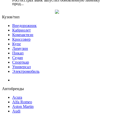
Росгосстрах Банк запустил обновленную линейку
прод...
Кузов/тип
Внедорожник
Кабриолет
Компактвэн
Кроссовер
Купе
Лимузин
Пикап
Седан
Спорткар
Универсал
Электромобиль
Автобренды
Acura
Alfa Romeo
Aston Martin
Audi