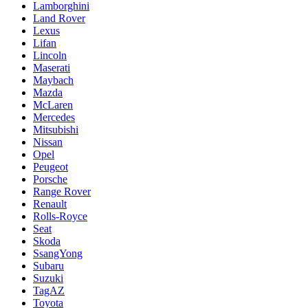
Lamborghini
Land Rover
Lexus
Lifan
Lincoln
Maserati
Maybach
Mazda
McLaren
Mercedes
Mitsubishi
Nissan
Opel
Peugeot
Porsche
Range Rover
Renault
Rolls-Royce
Seat
Skoda
SsangYong
Subaru
Suzuki
TagAZ
Toyota