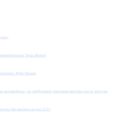
идео)
приобретении Tesla Motors
тюнинге Prior Design
ы автомобили, не требующие прогрева мотора после запуска
ветка багажника на ваз-2111