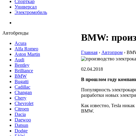
Спорткар
Универсал
Электромобиль
Автобренды
BMW: произв
Acura
Alfa Romeo
Главная
›
Автопром
›
BMW:
Aston Martin
Audi
Bentley
02.04.2018
Brilliance
BMW
В прошлом году компани
Bugatti
Cadillac
Популярность электрокаро
Changan
разработки новых электри
Chery
Chevrolet
Как известно, Tesla никак
Citroen
BMW.
Dacia
Daewoo
Datsun
Dodge