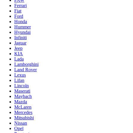
FAW
Ferrari
Fiat
Ford
Honda
Hummer
Hyundai
Infiniti
Jaguar
Jeep
KIA
Lada
Lamborghini
Land Rover
Lexus
Lifan
Lincoln
Maserati
Maybach
Mazda
McLaren
Mercedes
Mitsubishi
Nissan
Opel