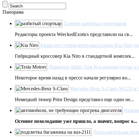
Панорама
Галерея разбитых спорткаров
Редакторы проекта WreckedExotics представили на св...
Краш-тест гибридного кроссовера Kia Niro (в
Гибридный кроссовер Kia Niro в стандартной комплек...
Директор Apple Тим Кук развеял слухи о 
Некоторое время назад в прессе начали регулярно во...
Mercedes-Benz S-Class (W222) в 
Немецкий тюнер Prior Design представил еще один не...
Назван
Осеннее похолодание уже пришло, а значит, вопрос о...
Дополнительная подс