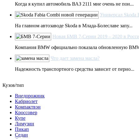
Когда я купил автомобиль ВАЗ 2111 мне очень не пон...
Универсал Skoda 
На главном автозаводе Skoda в Млада-Болеславе запу...
Новая БМВ 7-Серии 2019 – 2020 в России
Компания BMW официально показала обновленную BMW 
Что дает замена масла?
Надежность транспортного средства зависит от перио...
Кузов/тип
Внедорожник
Кабриолет
Компактвэн
Кроссовер
Купе
Лимузин
Пикап
Седан