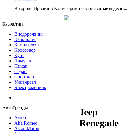
В городе Ирвайн в Калифорнии состоялся заезд десят...
Кузов/тип
Внедорожник
Кабриолет
Компактвэн
Кроссовер
Купе
Лимузин
Пикап
Седан
Спорткар
Универсал
Электромобиль
Автобренды
Jeep
Acura
Renegade
Alfa Romeo
Aston Martin