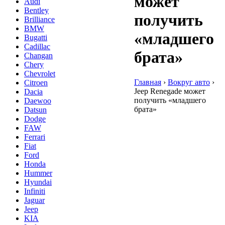
может
Audi
Bentley
получить
Brilliance
BMW
«младшего
Bugatti
Cadillac
брата»
Changan
Chery
Chevrolet
Главная
›
Вокруг авто
›
Citroen
Jeep Renegade может
Dacia
получить «младшего
Daewoo
брата»
Datsun
Dodge
FAW
Ferrari
Fiat
Ford
Honda
Hummer
Hyundai
Infiniti
Jaguar
Jeep
KIA