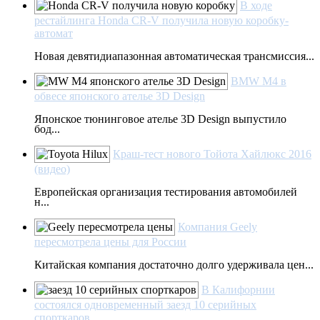
В ходе
рестайлинга Honda CR-V получила новую коробку-
автомат
Новая девятидиапазонная автоматическая трансмиссия...
BMW M4 в
обвесе японского ателье 3D Design
Японское тюнинговое ателье 3D Design выпустило
бод...
Краш-тест нового Тойота Хайлюкс 2016
(видео)
Европейская организация тестирования автомобилей
н...
Компания Geely
пересмотрела цены для России
Китайская компания достаточно долго удерживала цен...
В Калифорнии
состоялся одновременный заезд 10 серийных
спорткаров