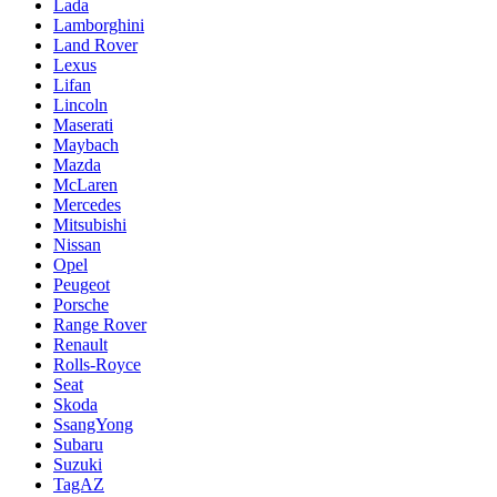
Lada
Lamborghini
Land Rover
Lexus
Lifan
Lincoln
Maserati
Maybach
Mazda
McLaren
Mercedes
Mitsubishi
Nissan
Opel
Peugeot
Porsche
Range Rover
Renault
Rolls-Royce
Seat
Skoda
SsangYong
Subaru
Suzuki
TagAZ