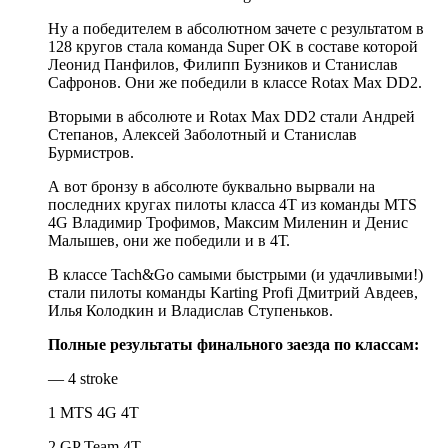
Ну а победителем в абсолютном зачете с результатом в
128 кругов стала команда Super OK в составе которой
Леонид Панфилов, Филипп Бузников и Станислав
Сафронов. Они же победили в классе Rotax Max DD2.
Вторыми в абсолюте и Rotax Max DD2 стали Андрей
Степанов, Алексей Заболотный и Станислав
Бурмистров.
А вот бронзу в абсолюте буквально вырвали на
последних кругах пилоты класса 4Т из команды MTS
4G Владимир Трофимов, Максим Миленин и Денис
Малышев, они же победили и в 4Т.
В классе Tach&Go самыми быстрыми (и удачливыми!)
стали пилоты команды Karting Profi Дмитрий Авдеев,
Илья Колодкин и Владислав Ступеньков.
Полные результаты финального заезда по классам:
— 4 stroke
1 MTS 4G 4T
2 GP Team 4T