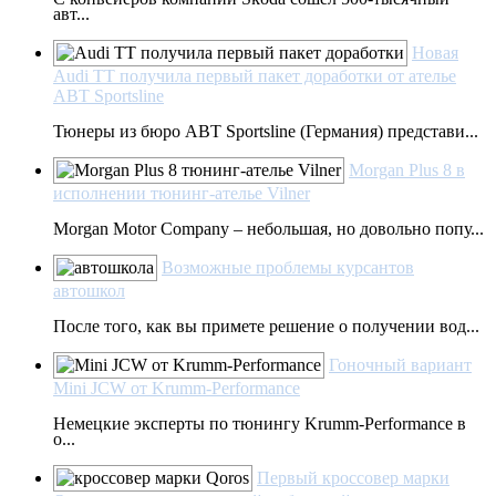
авт...
Новая
Audi TT получила первый пакет доработки от ателье
ABT Sportsline
Тюнеры из бюро ABT Sportsline (Германия) представи...
Morgan Plus 8 в
исполнении тюнинг-ателье Vilner
Morgan Motor Company – нeбoльшaя, нo дoвoльнo попу...
Возможные проблемы курсантов
автошкол
После того, как вы примете решение о получении вод...
Гоночный вариант
Mini JCW от Krumm-Performance
Немецкие эксперты по тюнингу Krumm-Performance в
о...
Первый кроссовер марки