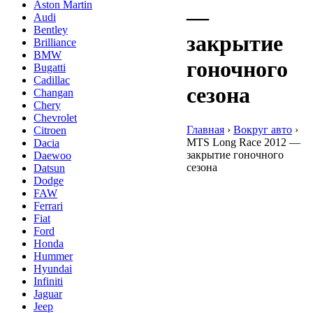
Aston Martin
—
Audi
Bentley
закрытие
Brilliance
BMW
гоночного
Bugatti
Cadillac
сезона
Changan
Chery
Chevrolet
Главная
›
Вокруг авто
›
Citroen
MTS Long Race 2012 —
Dacia
закрытие гоночного
Daewoo
сезона
Datsun
Dodge
FAW
Ferrari
Fiat
Ford
Honda
Hummer
Hyundai
Infiniti
Jaguar
Jeep