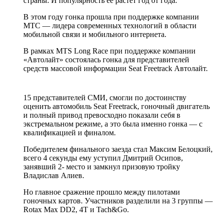
страны. И популярность ее растет год от года.
В этом году гонка прошла при поддержке компании
МТС — лидера современных технологий в области
мобильной связи и мобильного интернета.
В рамках MTS Long Race при поддержке компании
«Автолайт» состоялась гонка для представителей
средств массовой информации Seat Freetrack Автолайт.
15 представителей СМИ, смогли по достоинству
оценить автомобиль Seat Freetrack, гоночный двигатель
и полный привод превосходно показали себя в
экстремальном режиме, а это была именно гонка — с
квалификацией и финалом.
Победителем финального заезда стал Максим Белоцкий,
всего 4 секунды ему уступил Дмитрий Осипов,
занявший 2- место и замкнул призовую тройку
Владислав Алиев.
Но главное сражение прошло между пилотами
гоночных картов. Участников разделили на 3 группы —
Rotax Max DD2, 4T и Tach&Go.