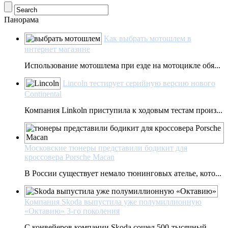
Панорама
Как выбрать мотошлем в
интернет магазине
Использование мотошлема при езде на мотоцикле обя...
Lincoln тестирует серийную версию нового
Continental
Компания Linkoln приступила к ходовым тестам произ...
Московские тюнеры представили бодикит для
кроссовера Porsche Macan
В России существует немало тюнинговых ателье, кото...
Компания Skoda выпустила уже полумиллионную
«Октавию» 3-го поколения
С конвейеров компании Skoda сошел 500-тысячный