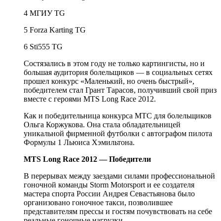
4 МГИУ TG
5 Forza Karting TG
6 Sti555 TG
Состязались в этом году не только картингисты, но и
большая аудитория болельщиков — в социальных сетях
прошел конкурс «Маленький, но очень быстрый»,
победителем стал Грант Тарасов, получивший свой приз
вместе с героями MTS Long Race 2012.
Как и победительница конкурса МТС для болельщиков
Ольга Коржукова. Она стала обладательницей
уникальной фирменной футболки с автографом пилота
Формулы 1 Льюиса Хэмильтона.
MTS Long Race 2012 — Победители
В перерывах между заездами силами профессиональной
гоночной команды Storm Motorsport и ее создателя
мастера спорта России Андрея Севастьянова было
организовано гоночное такси, позволившее
представителям прессы и гостям почувствовать на себе
реальные гоночные нагрузки.