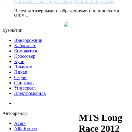
Qoros рассекречен до своей публичной премьеры
Вслед за тизерными изображениями и шпионскими
сним...
Кузов/тип
Внедорожник
Кабриолет
Компактвэн
Кроссовер
Купе
Лимузин
Пикап
Седан
Спорткар
Универсал
Электромобиль
Автобренды
MTS Long
Acura
Race 2012
Alfa Romeo