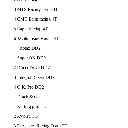
3 MTS Racing Team 4T
4 CMП Банк racing 4T
5 Eagle Racing 4T
6 Jesolo Team Russia 4T
— Rotax DD2
1 Super OK DD2
2 Direct Drive DD2
3 Intrepid Russia DD2
4 O.K. Pro DD2
— Tach & Go
1 Karting profi TG
2 Avto.ru TG
3 Rezyakov Racing Team TG