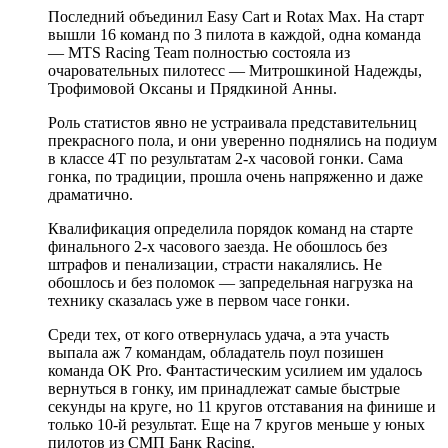
Последний объединил Easy Cart и Rotax Max. На старт
вышли 16 команд по 3 пилота в каждой, одна команда
— MTS Racing Team полностью состояла из
очаровательных пилотесс — Митрошкиной Надежды,
Трофимовой Оксаны и Прядкиной Анны.
Роль статистов явно не устраивала представительниц
прекрасного пола, и они уверенно поднялись на подиум
в классе 4Т по результатам 2-х часовой гонки. Сама
гонка, по традиции, прошла очень напряженно и даже
драматично.
Квалификация определила порядок команд на старте
финального 2-х часового заезда. Не обошлось без
штрафов и пенализации, страсти накалялись. Не
обошлось и без поломок — запредельная нагрузка на
технику сказалась уже в первом часе гонки.
Среди тех, от кого отвернулась удача, а эта участь
выпала аж 7 командам, обладатель поул позишен
команда OK Pro. Фантастическим усилием им удалось
вернуться в гонку, им принадлежат самые быстрые
секунды на круге, но 11 кругов отставания на финише и
только 10-й результат. Еще на 7 кругов меньше у юных
пилотов из СМП Банк Racing.