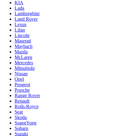
KIA
Lada
Lamborghini
Land Rover
Lexus
Lifan
Lincoln
Maserati
Maybach
Mazda
McLaren
Mercedes
Mitsubishi
Nissan
Opel
Peugeot
Porsche
Range Rover
Renault
Rolls-Royce
Seat
Skoda
SsangYong
Subaru
Suzuki