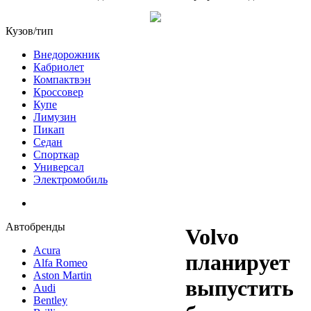
Кузов/тип
Внедорожник
Кабриолет
Компактвэн
Кроссовер
Купе
Лимузин
Пикап
Седан
Спорткар
Универсал
Электромобиль
Автобренды
Volvo
Acura
планирует
Alfa Romeo
Aston Martin
выпустить
Audi
Bentley