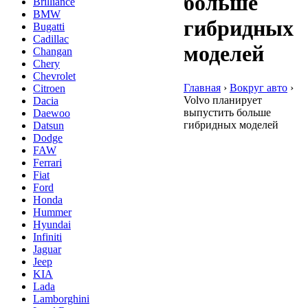
больше
Brilliance
BMW
гибридных
Bugatti
Cadillac
моделей
Changan
Chery
Chevrolet
Главная
›
Вокруг авто
›
Citroen
Volvo планирует
Dacia
выпустить больше
Daewoo
гибридных моделей
Datsun
Dodge
FAW
Ferrari
Fiat
Ford
Honda
Hummer
Hyundai
Infiniti
Jaguar
Jeep
KIA
Lada
Lamborghini