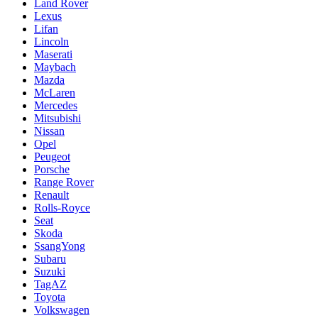
Land Rover
Lexus
Lifan
Lincoln
Maserati
Maybach
Mazda
McLaren
Mercedes
Mitsubishi
Nissan
Opel
Peugeot
Porsche
Range Rover
Renault
Rolls-Royce
Seat
Skoda
SsangYong
Subaru
Suzuki
TagAZ
Toyota
Volkswagen