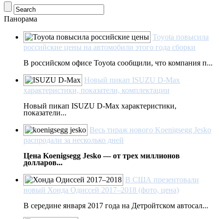
Панорама
Toyota повысила
российские цены на автомобили этого года сборки
В российском офисе Toyota сообщили, что компания п...
Новый пикап ISUZU D-Max
характеристики, показатели, комплектации
Новый пикап ISUZU D-Max характеристики,
показатели...
Весь тираж нового Koenigsegg Jesko
распродали за несколько дней
Цена Koenigsegg Jesko — от трех миллионов
долларов...
В США презентовали
новый Хонда Одиссей 2017–2018 (фото, цена)
В середине января 2017 года на Детройтском автосал...