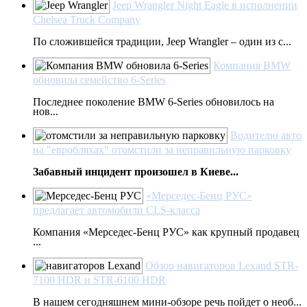
Jeep Wrangler Night Eagle в исполнении
Chelsea Truck Company
По сложившейся традиции, Jeep Wrangler – один из с...
Компания BMW
обновила семейство 6-Series
Последнее поколение BMW 6-Series обновилось на
нов...
Водителю авто
на "евробляхах" отомстили за неправильную парковку
Забавный инцидент произошел в Киеве...
«Мерседес-Бенц РУС»
предлагает автомобили CLS-класса
Компания «Мерседес-Бенц РУС» как крупный продавец
...
Обзор навигаторов Lexand STR-
7100 HDR и STR-6100 HDR
В нашем сегодняшнем мини-обзоре речь пойдет о необ...