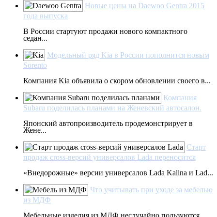
Новые цены на Daewoo Gentra 2015
года выпуска
В России стартуют продажи нового компактного
седан...
Модельный ряд Kia в России пополнится новым
Sorento
Компания Kia объявила о скором обновлении своего в...
Компания
Subaru поделилась планами на Женевский автосалон.
Японский автопроизводитель продемонстрирует в
Жене...
Старт
продаж сross-версий универсалов Lada переносится
«Внедорожные» версии универсалов Lada Kalina и Lad...
Что учитывать при уходе за мебелью
из МДФ
Мебельные изделия из МДФ неслучайно пользуются