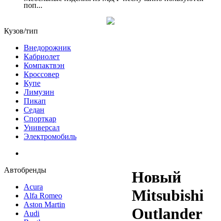
поп...
Кузов/тип
Внедорожник
Кабриолет
Компактвэн
Кроссовер
Купе
Лимузин
Пикап
Седан
Спорткар
Универсал
Электромобиль
Автобренды
Новый
Acura
Mitsubishi
Alfa Romeo
Aston Martin
Outlander
Audi