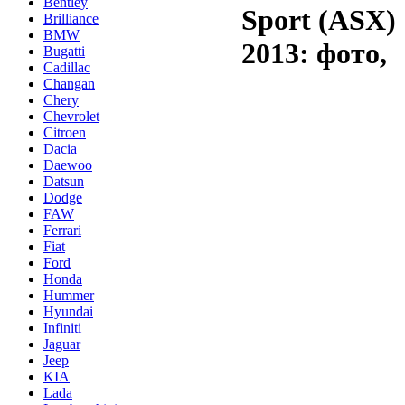
Bentley
Sport (ASX)
Brilliance
BMW
2013: фото,
Bugatti
Cadillac
Changan
Chery
Chevrolet
Citroen
Dacia
Daewoo
Datsun
Dodge
FAW
Ferrari
Fiat
Ford
Honda
Hummer
Hyundai
Infiniti
Jaguar
Jeep
KIA
Lada