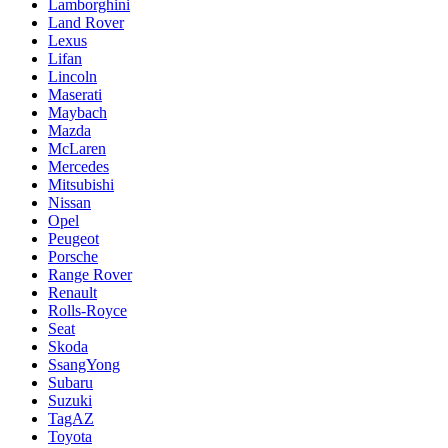
Lamborghini
Land Rover
Lexus
Lifan
Lincoln
Maserati
Maybach
Mazda
McLaren
Mercedes
Mitsubishi
Nissan
Opel
Peugeot
Porsche
Range Rover
Renault
Rolls-Royce
Seat
Skoda
SsangYong
Subaru
Suzuki
TagAZ
Toyota