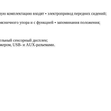
тную комплектацию входят • электропривод передних сидений;
оясничного упора и с функцией • запоминания положения;
ельный сенсорный дисплеи;
нджером, USB- и AUX-разъемами.