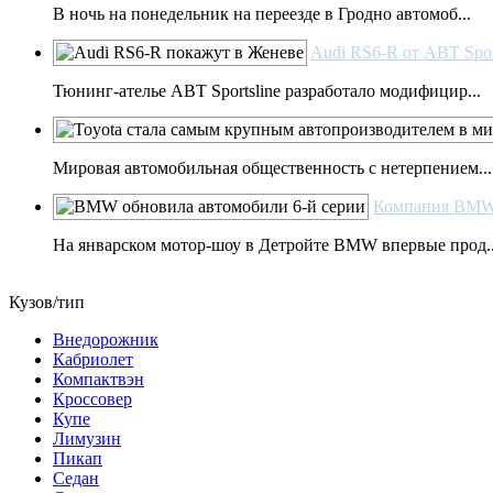
В ночь на понедельник на переезде в Гродно автомоб...
Audi RS6-R от ABT Spor
Тюнинг-ателье ABT Sportsline разработало модифицир...
Мировая автомобильная общественность с нетерпением...
Компания BMW 
На январском мотор-шоу в Детройте BMW впервые прод..
Кузов/тип
Внедорожник
Кабриолет
Компактвэн
Кроссовер
Купе
Лимузин
Пикап
Седан