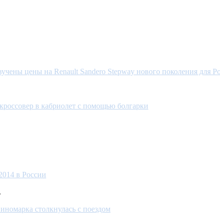
вучены цены на Renault Sandero Stepway нового поколения для Р
кроссовер в кабриолет с помощью болгарки
2014 в России
.
 иномарка столкнулась с поездом