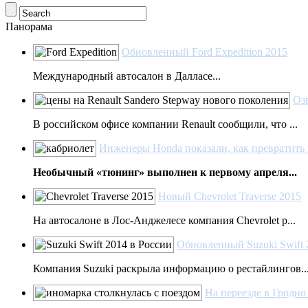
Панорама
Обновленный Ford Expedition 2015
Международный автосалон в Далласе...
Оз
В российском офисе компании Renault сообщили, что ...
Инженеры Honda показали, как превратить 
Необычный «тюнинг» выполнен к первому апреля...
Новый Chevrolet Traverse 2015
На автосалоне в Лoc-Анджелесе компания Chevrolet р...
Обновленный Suzuki Swift 
Компания Suzuki раскрыла информацию о рестайлингов..
На переезде в Гродно