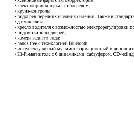
• ксеноновые фары с автокорректором;
• электропривод зеркал с обогревом;
• круиз-контроль;
• подогрев передних и задних сидений. Также в стандар
• датчик света;
• кресло водителя с возможностью электрорегулировки п
• подсветка зоны дверей;
• камера заднего вида;
• hands-free с технологией Bluetooth;
• интеллектуальный мультиинформационный и дополнит
• Hi-Fi-магнитола с 6 динамиками, сабвуфером, CD-чей