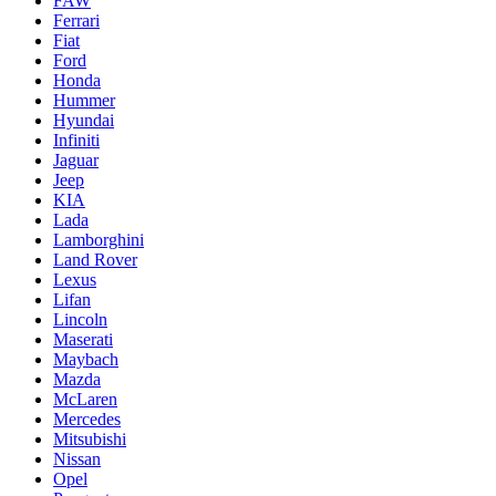
FAW
Ferrari
Fiat
Ford
Honda
Hummer
Hyundai
Infiniti
Jaguar
Jeep
KIA
Lada
Lamborghini
Land Rover
Lexus
Lifan
Lincoln
Maserati
Maybach
Mazda
McLaren
Mercedes
Mitsubishi
Nissan
Opel