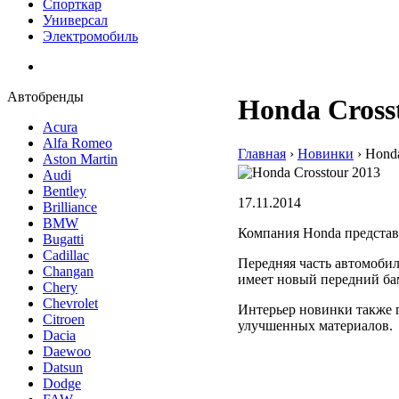
Спорткар
Универсал
Электромобиль
Автобренды
Honda Cross
Acura
Alfa Romeo
Главная
›
Hовинки
›
Honda
Aston Martin
Audi
Bentley
17.11.2014
Brilliance
BMW
Компания Honda представ
Bugatti
Cadillac
Передняя часть автомобил
Changan
имеет новый передний ба
Chery
Chevrolet
Интерьер новинки также 
Citroen
улучшенных материалов.
Dacia
Daewoo
Datsun
Dodge