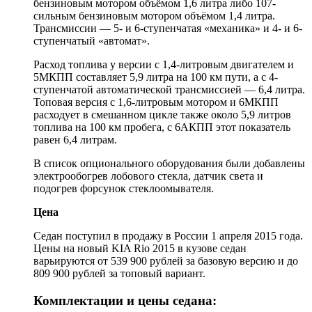
бензиновым мотором объёмом 1,6 литра либо 107-
сильным бензиновым мотором объёмом 1,4 литра.
Трансмиссии — 5- и 6-ступенчатая «механика» и 4- и 6-
ступенчатый «автомат».
Расход топлива у версии с 1,4-литровым двигателем и
5МКПП составляет 5,9 литра на 100 км пути, а с 4-
ступенчатой автоматической трансмиссией — 6,4 литра.
Топовая версия с 1,6-литровым мотором и 6МКПП
расходует в смешанном цикле также около 5,9 литров
топлива на 100 км пробега, с 6АКПП этот показатель
равен 6,4 литрам.
В список опционального оборудования были добавлены
электрообогрев лобового стекла, датчик света и
подогрев форсунок стеклоомывателя.
Цена
Седан поступил в продажу в России 1 апреля 2015 года.
Цены на новый KIA Rio 2015 в кузове седан
варьируются от 539 900 рублей за базовую версию и до
809 900 рублей за топовый вариант.
Комплектации и цены седана: