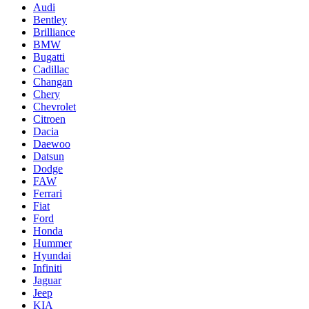
Audi
Bentley
Brilliance
BMW
Bugatti
Cadillac
Changan
Chery
Chevrolet
Citroen
Dacia
Daewoo
Datsun
Dodge
FAW
Ferrari
Fiat
Ford
Honda
Hummer
Hyundai
Infiniti
Jaguar
Jeep
KIA