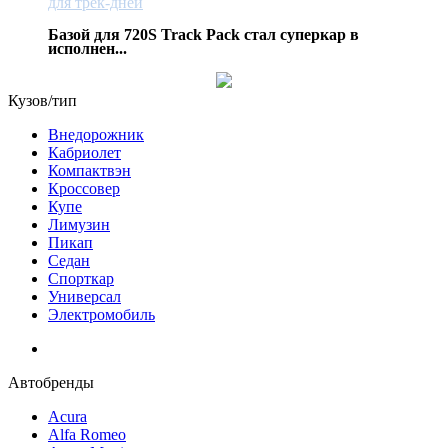
для трек-дней
Базой для 720S Track Pack стал суперкар в
исполнен...
Кузов/тип
Внедорожник
Кабриолет
Компактвэн
Кроссовер
Купе
Лимузин
Пикап
Седан
Спорткар
Универсал
Электромобиль
Автобренды
Acura
Alfa Romeo