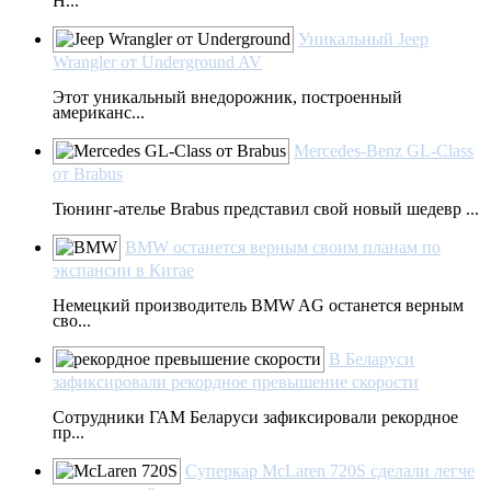
H...
Уникальный Jeep
Wrangler от Underground AV
Этот уникальный внедорожник, построенный
американс...
Mercedes-Benz GL-Class
от Brabus
Тюнинг-ателье Brabus представил свой новый шедевр ...
BMW останется верным своим планам по
экспансии в Китае
Немецкий производитель BMW AG останется верным
сво...
В Беларуси
зафиксировали рекордное превышение скорости
Сотрудники ГАМ Беларуси зафиксировали рекордное
пр...
Суперкар McLaren 720S сделали легче