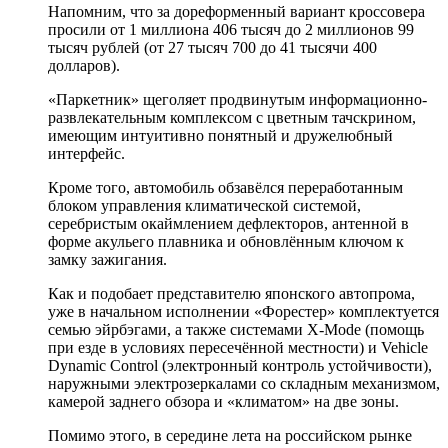
Напомним, что за дореформенный вариант кроссовера
просили от 1 миллиона 406 тысяч до 2 миллионов 99
тысяч рублей (от 27 тысяч 700 до 41 тысячи 400
долларов).
«Паркетник» щеголяет продвинутым информационно-
развлекательным комплексом с цветным тачскрином,
имеющим интуитивно понятный и дружелюбный
интерфейс.
Кроме того, автомобиль обзавёлся переработанным
блоком управления климатической системой,
серебристым окаймлением дефлекторов, антенной в
форме акульего плавника и обновлённым ключом к
замку зажигания.
Как и подобает представителю японского автопрома,
уже в начальном исполнении «Форестер» комплектуется
семью эйрбэгами, а также системами X-Mode (помощь
при езде в условиях пересечённой местности) и Vehicle
Dynamic Control (электронный контроль устойчивости),
наружными электрозеркалами со складным механизмом,
камерой заднего обзора и «климатом» на две зоны.
Помимо этого, в середине лета на российском рынке