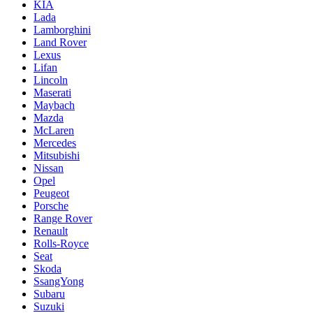
KIA
Lada
Lamborghini
Land Rover
Lexus
Lifan
Lincoln
Maserati
Maybach
Mazda
McLaren
Mercedes
Mitsubishi
Nissan
Opel
Peugeot
Porsche
Range Rover
Renault
Rolls-Royce
Seat
Skoda
SsangYong
Subaru
Suzuki