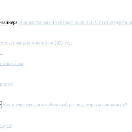
Концептуальный суперкар Audi R10 V10 от студента-
естны планы компании на 2024 год
..
квозь стены
видео)
Как превратить автомобильный регистратор в action-камеру?
видео)