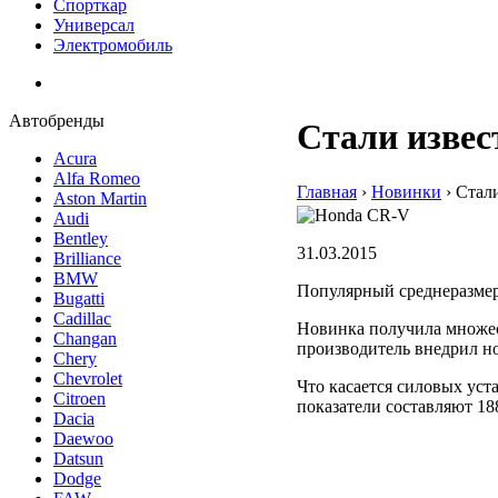
Спорткар
Универсал
Электромобиль
Автобренды
Стали извес
Acura
Alfa Romeo
Главная
›
Hовинки
›
Стал
Aston Martin
Audi
Bentley
31.03.2015
Brilliance
BMW
Популярный среднеразмер
Bugatti
Cadillac
Новинка получила множес
Changan
производитель внедрил н
Chery
Chevrolet
Что касается силовых уста
Citroen
показатели составляют 188
Dacia
Daewoo
Datsun
Dodge