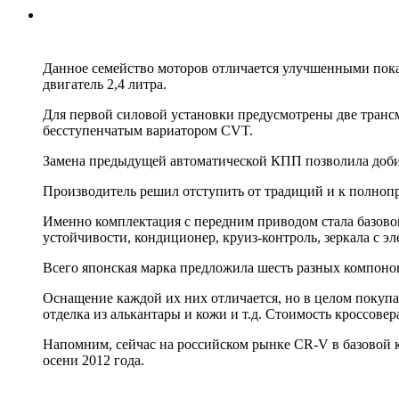
Данное семейство моторов отличается улучшенными пок
двигатель 2,4 литра.
Для первой силовой установки предусмотрены две трансм
бесступенчатым вариатором CVT.
Замена предыдущей автоматической КПП позволила добит
Производитель решил отступить от традиций и к полноп
Именно комплектация с передним приводом стала базово
устойчивости, кондиционер, круиз-контроль, зеркала с эл
Всего японская марка предложила шесть разных компоновок
Оснащение каждой их них отличается, но в целом покупа
отделка из алькантары и кожи и т.д. Стоимость кроссовер
Напомним, сейчас на российском рынке CR-V в базовой ко
осени 2012 года.