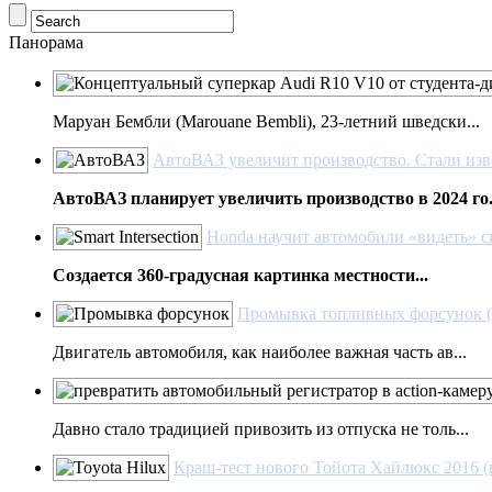
Панорама
Маруан Бембли (Marouane Bembli), 23-летний шведски...
АвтоВАЗ увеличит производство. Стали изв
АвтоВАЗ планирует увеличить производство в 2024 го.
Honda научит автомобили «видеть» с
Создается 360-градусная картинка местности...
Промывка топливных форсунок (
Двигатель автомобиля, как наиболее важная часть ав...
Давно стало традицией привозить из отпуска не толь...
Краш-тест нового Тойота Хайлюкс 2016 (