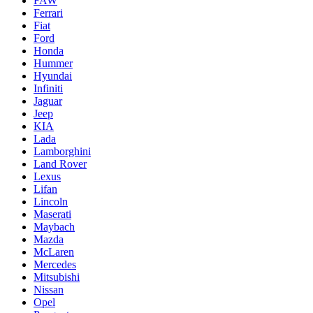
FAW
Ferrari
Fiat
Ford
Honda
Hummer
Hyundai
Infiniti
Jaguar
Jeep
KIA
Lada
Lamborghini
Land Rover
Lexus
Lifan
Lincoln
Maserati
Maybach
Mazda
McLaren
Mercedes
Mitsubishi
Nissan
Opel