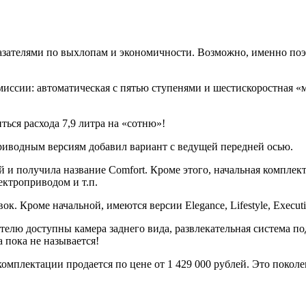
азателями по выхлопам и экономичности. Возможно, именно по
иссии: автоматическая с пятью ступенями и шестискоростная «м
ься расхода 7,9 литра на «сотню»!
риводным версиям добавил вариант с ведущей передней осью.
й и получила название Comfort. Кроме этого, начальная компле
ектроприводом и т.п.
. Кроме начальной, имеются версии Elegance, Lifestyle, Executiv
телю доступны камера заднего вида, развлекательная система п
а пока не называется!
мплектации продается по цене от 1 429 000 рублей. Это поколе