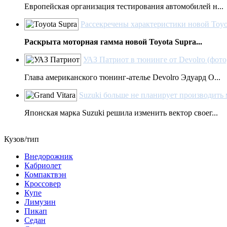
Европейская организация тестирования автомобилей н...
Рассекречены характеристики новой Toyo
Раскрыта моторная гамма новой Toyota Supra...
УАЗ Патриот в тюнинге от Devolro (фото
Глава американского тюнинг-ателье Devolro Эдуард О...
Suzuki больше не планирует производить м
Японская марка Suzuki решила изменить вектор своег...
Кузов/тип
Внедорожник
Кабриолет
Компактвэн
Кроссовер
Купе
Лимузин
Пикап
Седан