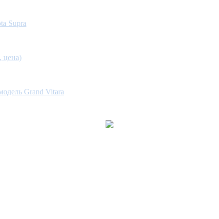
ta Supra
, цена)
одель Grand Vitara