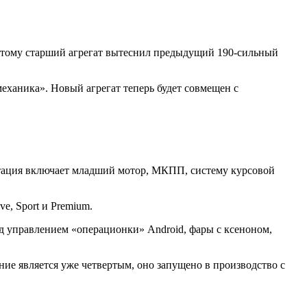
этому старший агрегат вытеснил предыдущий 190-сильный
еханика». Новый агрегат теперь будет совмещен с
ктация включает младший мотор, МКПП, систему курсовой
e, Sport и Premium.
од управлением «операционки» Android, фары с ксеноном,
ние является уже четвертым, оно запущено в производство с