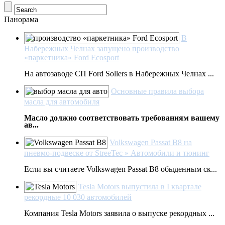
Панорама
В
Набережных Челнах запущено производство
«паркетника» Ford Ecosport
На автозаводе СП Ford Sollers в Набережных Челнах ...
Основные правила выбора
масла для автомобиля
Масло должно соответствовать требованиям вашему
ав...
Volkswagen Passat B8 на
пневмо-подвеске от StreeTec » Автомобили и тюнинг
Если вы считаете Volkswagen Passat B8 обыденным ск...
Tesla Motors выпустила в I квартале
рекордные 10 030 автомобилей
Компания Tesla Motors заявила о выпуске рекордных ...