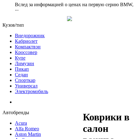
Вслед за информацией о ценах на первую серию BMW,
...
Кузов/тип
Внедорожник
Кабриолет
Компактвэн
Кроссовер
Купе
Лимузин
Пикап
Седан
Спорткар
Универсал
Электромобиль
Автобренды
Коврики в
Acura
салон
Alfa Romeo
Aston Martin