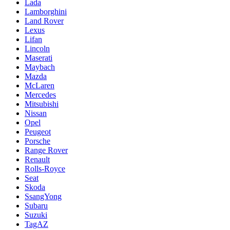
Lada
Lamborghini
Land Rover
Lexus
Lifan
Lincoln
Maserati
Maybach
Mazda
McLaren
Mercedes
Mitsubishi
Nissan
Opel
Peugeot
Porsche
Range Rover
Renault
Rolls-Royce
Seat
Skoda
SsangYong
Subaru
Suzuki
TagAZ