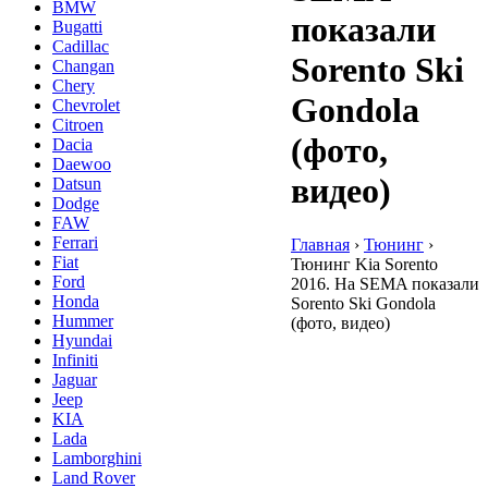
BMW
показали
Bugatti
Cadillac
Sorento Ski
Changan
Chery
Gondola
Chevrolet
Citroen
(фото,
Dacia
Daewoo
видео)
Datsun
Dodge
FAW
Ferrari
Главная
›
Тюнинг
›
Fiat
Тюнинг Kia Sorento
Ford
2016. На SEMA показали
Honda
Sorento Ski Gondola
Hummer
(фото, видео)
Hyundai
Infiniti
Jaguar
Jeep
KIA
Lada
Lamborghini
Land Rover