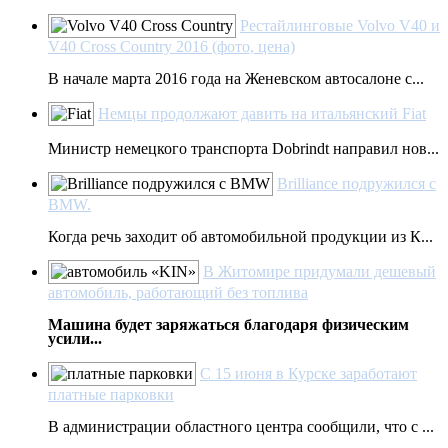
Рестайлинговые Volvo V40 и
V40 Cross Country 2016 (фото, цена)
В начале марта 2016 года на Женевском автосалоне с...
Немцы продолжают давить на итальянский Fiat
Министр немецкого транспорта Dobrindt направил нов...
Brilliance подружился с
BMW.
Когда речь заходит об автомобильной продукции из К...
В Житомире придумали дешевый
автомобиль, работающий без топлива
Машина будет заряжаться благодаря физическим
усили...
С 15 июня в Курске заработают
платные парковки
В администрации областного центра сообщили, что с ...