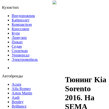
Кузов/тип
Внедорожник
Кабриолет
Компактвэн
Кроссовер
Купе
Лимузин
Пикап
Седан
Спорткар
Универсал
Электромобиль
Автобренды
Тюнинг Kia
Acura
Sorento
Alfa Romeo
Aston Martin
2016. На
Audi
Bentley
SEMA
Brilliance