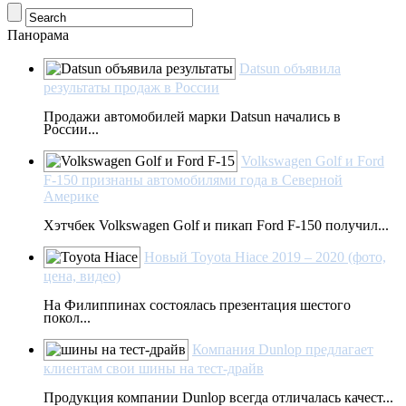
Панорама
Datsun объявила
результаты продаж в России
Продажи автомобилей марки Datsun начались в
России...
Volkswagen Golf и Ford
F-150 признаны автомобилями года в Северной
Америке
Хэтчбек Volkswagen Golf и пикап Ford F-150 получил...
Новый Toyota Hiace 2019 – 2020 (фото,
цена, видео)
На Филиппинах состоялась презентация шестого
покол...
Компания Dunlop предлагает
клиентам свои шины на тест-драйв
Продукция компании Dunlop всегда отличалась качест...