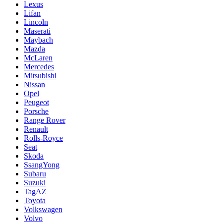
Lexus
Lifan
Lincoln
Maserati
Maybach
Mazda
McLaren
Mercedes
Mitsubishi
Nissan
Opel
Peugeot
Porsche
Range Rover
Renault
Rolls-Royce
Seat
Skoda
SsangYong
Subaru
Suzuki
TagAZ
Toyota
Volkswagen
Volvo