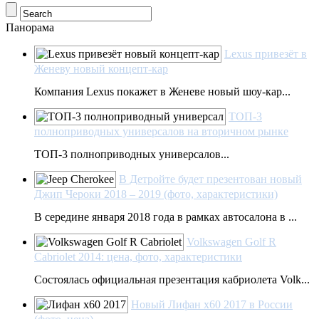
Панорама
Lexus привезёт в
Женеву новый концепт-кар
Компания Lexus покажет в Женеве новый шоу-кар...
ТОП-3
полноприводных универсалов на вторичном рынке
ТОП-3 полноприводных универсалов...
В Детройте будет презентован новый
Джип Чероки 2018 – 2019 (фото, характеристики)
В середине января 2018 года в рамках автосалона в ...
Volkswagen Golf R
Cabriolet 2014: цена, фото, характеристики
Состоялась официальная презентация кабриолета Volk...
Новый Лифан х60 2017 в России