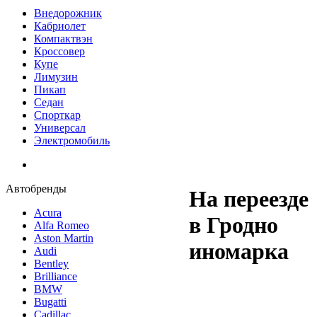
Внедорожник
Кабриолет
Компактвэн
Кроссовер
Купе
Лимузин
Пикап
Седан
Спорткар
Универсал
Электромобиль
Автобренды
На переезде
Acura
в Гродно
Alfa Romeo
Aston Martin
иномарка
Audi
Bentley
Brilliance
BMW
Bugatti
Cadillac