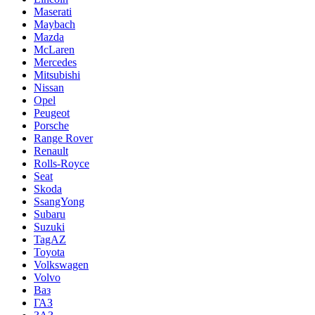
Maserati
Maybach
Mazda
McLaren
Mercedes
Mitsubishi
Nissan
Opel
Peugeot
Porsche
Range Rover
Renault
Rolls-Royce
Seat
Skoda
SsangYong
Subaru
Suzuki
TagAZ
Toyota
Volkswagen
Volvo
Ваз
ГАЗ