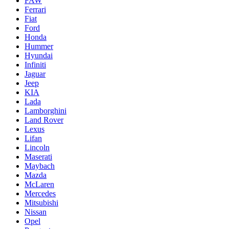
FAW
Ferrari
Fiat
Ford
Honda
Hummer
Hyundai
Infiniti
Jaguar
Jeep
KIA
Lada
Lamborghini
Land Rover
Lexus
Lifan
Lincoln
Maserati
Maybach
Mazda
McLaren
Mercedes
Mitsubishi
Nissan
Opel