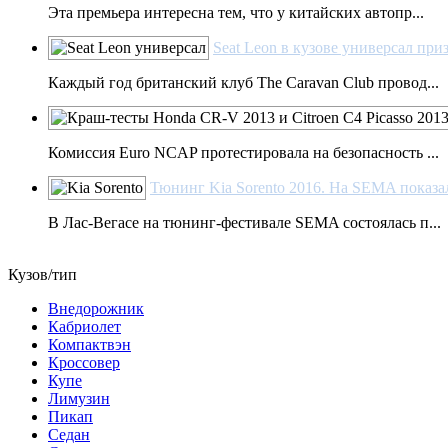
Эта премьера интересна тем, что у китайских автопр...
Seat Leon в кузове универсал пр
Каждый год британский клуб The Caravan Club провод...
Комиссия Euro NCAP протестировала на безопасность ...
Тюнинг Kia Sorento 2016. На SEMA показали
В Лас-Вегасе на тюнинг-фестивале SEMA состоялась п...
Кузов/тип
Внедорожник
Кабриолет
Компактвэн
Кроссовер
Купе
Лимузин
Пикап
Седан