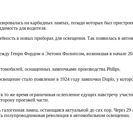
азировалась на карбидных лампах, позади которых был пристрое
идимость для водителя.
ебность в новых приборах для освещения. Так появилась в авт
жду Генри Фордом и Энтони Филипсом, возникшая в начале 20-х
втомобилей, оснащенных лампочками производства Philips.
вещение стало появление в 1924 году лампочки Duplo, у которо
в то же время ограничивая ослепление едущих навстречу участн
торону проезжей части.
 галогенная лампа, остающаяся актуальной до сих пор. Через 29
лась полупроводниковая революция в автомобильном освещении.