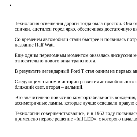
Технология освещения дороги тогда была простой. Она б
спички, ацетилен горел ярко, обеспечивая достаточную в
Со временем автомобили стали быстрее и появилась потр
название Half Watt.
Еще одним переломным моментом оказалась дискуссия ме
относительно нового вида транспорта.
В результате легендарный Ford T стал одним из первых а
Следующим этапом в истории развития автомобильного ос
ближний свет, вторая – дальний.
Это значительно повысило комфортабельность вождения, 
ассиметричные лампы, которые лучше освещали правую с
Технологии совершенствовались, и в 1962 году появилась
применено первое решение «full LED», с которого нача