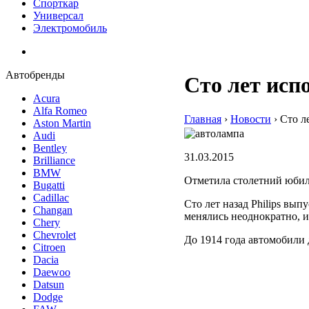
Спорткар
Универсал
Электромобиль
Автобренды
Сто лет исп
Acura
Alfa Romeo
Главная
›
Новости
›
Сто л
Aston Martin
Audi
Bentley
31.03.2015
Brilliance
BMW
Отметила столетний юбиле
Bugatti
Cadillac
Сто лет назад Philips в
Changan
менялись неоднократно, и
Chery
Chevrolet
До 1914 года автомобили 
Citroen
Dacia
Daewoo
Datsun
Dodge