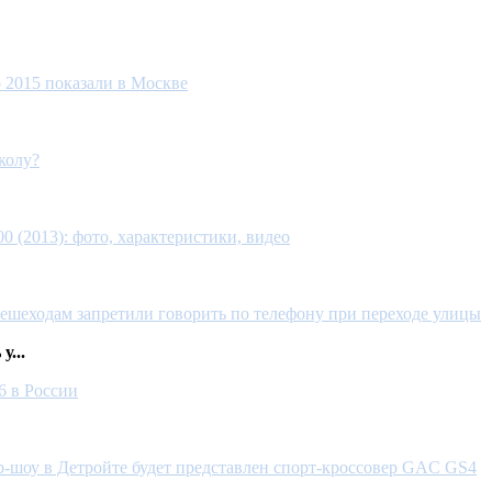
o 2015 показали в Москве
колу?
 (2013): фото, характеристики, видео
ешеходам запретили говорить по телефону при переходе улицы
...
6 в России
р-шоу в Детройте будет представлен спорт-кроссовер GAC GS4