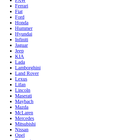
FAW
Ferrari
Fiat
Ford
Honda
Hummer
Hyundai
Infiniti
Jaguar
Jeep
KIA
Lada
Lamborghini
Land Rover
Lexus
Lifan
Lincoln
Maserati
Maybach
Mazda
McLaren
Mercedes
Mitsubishi
Nissan
Opel