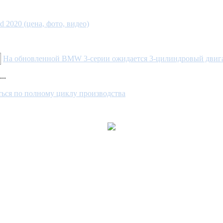
 2020 (цена, фото, видео)
На обновленной BMW 3-серии ожидается 3-цилиндровый двиг
..
аться по полному циклу производства