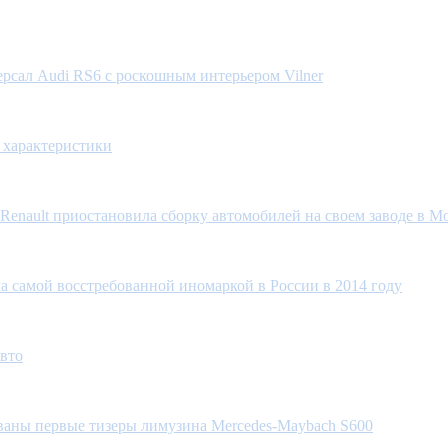
рсал Audi RS6 с роскошным интерьером Vilner
, характеристики
Renault приостановила сборку автомобилей на своем заводе в М
а самой восстребованной иномаркой в России в 2014 году
авто
аны первые тизеры лимузина Mercedes-Maybach S600