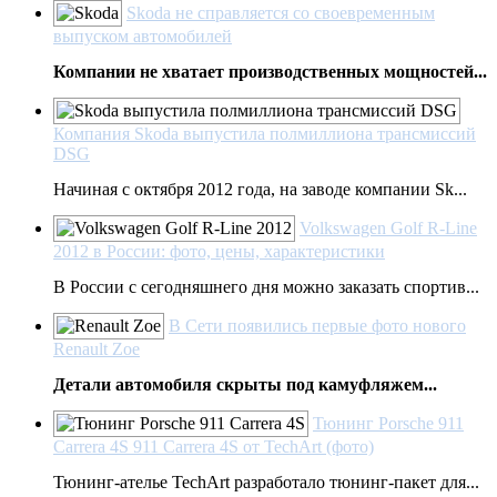
Skoda не справляется со своевременным
выпуском автомобилей
Компании не хватает производственных мощностей...
Компания Skoda выпустила полмиллиона трансмиссий
DSG
Начиная с октября 2012 года, на заводе компании Sk...
Volkswagen Golf R-Line
2012 в России: фото, цены, характеристики
В России с сегодняшнего дня можно заказать спортив...
В Сети появились первые фото нового
Renault Zoe
Детали автомобиля скрыты под камуфляжем...
Тюнинг Porsche 911
Carrera 4S 911 Carrera 4S от TechArt (фото)
Тюнинг-ателье TechArt разработало тюнинг-пакет для...