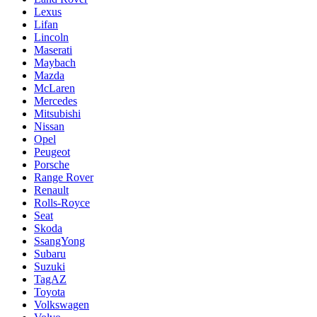
Lexus
Lifan
Lincoln
Maserati
Maybach
Mazda
McLaren
Mercedes
Mitsubishi
Nissan
Opel
Peugeot
Porsche
Range Rover
Renault
Rolls-Royce
Seat
Skoda
SsangYong
Subaru
Suzuki
TagAZ
Toyota
Volkswagen