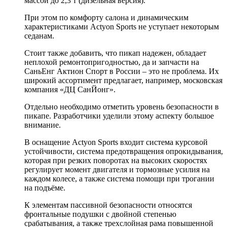
массой до 2,3 т (дизельная версия).
При этом по комфорту салона и динамическим
характеристиками Actyon Sports не уступает некоторым
седанам.
Стоит также добавить, что пикап надежен, обладает
неплохой ремонтопригодностью, да и запчасти на
СаньЕнг Актион Спорт в России – это не проблема. Их
широкий ассортимент предлагает, например, московская
компания «ДЦ СанЙонг».
Отдельно необходимо отметить уровень безопасности в
пикапе. Разработчики уделили этому аспекту большое
внимание.
В оснащение Actyon Sports входит система курсовой
устойчивости, система предотвращения опрокидывания,
которая при резких поворотах на высоких скоростях
регулирует момент двигателя и тормозные усилия на
каждом колесе, а также система помощи при трогании
на подъёме.
К элементам пассивной безопасности относятся
фронтальные подушки с двойной степенью
срабатывания, а также трехслойная рама повышенной