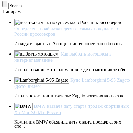
Панорама
Определена ноябрьская десятка самых покупаемых в
России кроссоверов
Исходя из данных Ассоциации европейского бизнеса, ...
Как выбрать мотошлем в
интернет магазине
Использование мотошлема при езде на мотоцикле обя...
Купе Lamborghini 5-95 Zagato
(фото, видео)
Итальянское тюнинг-ателье Zagato изготовило по зак...
BMW назвала дату старта продаж спортивных
X5 M и X6 M в России
Компания BMW объявила дату старта продаж своих
спо...