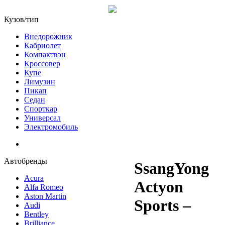
Кузов/тип
Внедорожник
Кабриолет
Компактвэн
Кроссовер
Купе
Лимузин
Пикап
Седан
Спорткар
Универсал
Электромобиль
Автобренды
SsangYong
Acura
Actyon
Alfa Romeo
Aston Martin
Sports –
Audi
Bentley
Brilliance