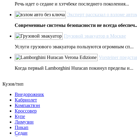
Речь идет о седане и хэтчбеке последнего поколения...
Эксперт рассказал о взломе авто
Современные системы безопасности не всегда обеспеч..
Грузовой эвакуатор в Москве
Услуги грузового эвакуатора пользуются огромным сп...
Vorsteiner предст
Когда первый Lamborghini Huracan покинул пределы и...
Кузов/тип
Внедорожник
Кабриолет
Компактвэн
Кроссовер
Купе
Лимузин
Пикап
Седан