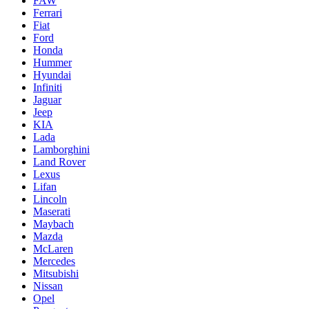
FAW
Ferrari
Fiat
Ford
Honda
Hummer
Hyundai
Infiniti
Jaguar
Jeep
KIA
Lada
Lamborghini
Land Rover
Lexus
Lifan
Lincoln
Maserati
Maybach
Mazda
McLaren
Mercedes
Mitsubishi
Nissan
Opel