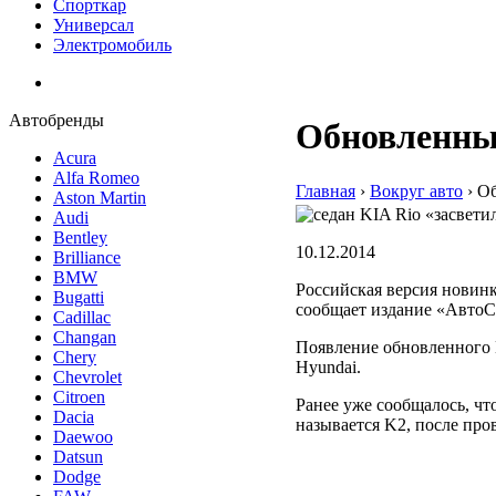
Спорткар
Универсал
Электромобиль
Автобренды
Обновленный
Acura
Alfa Romeo
Главная
›
Вокруг авто
›
Об
Aston Martin
Audi
Bentley
10.12.2014
Brilliance
BMW
Российская версия новин
Bugatti
сообщает издание «АвтоС
Cadillac
Changan
Появление обновленного 
Chery
Hyundai.
Chevrolet
Citroen
Ранее уже сообщалось, ч
Dacia
называется K2, после про
Daewoo
Datsun
Dodge