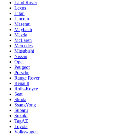
Land Rover
Lexus
Lifan
Lincoln
Maserati
Maybach
Mazda
McLaren
Mercedes
Mitsubishi
Nissan
Opel
Peugeot
Porsche
Range Rover
Renault
Rolls-Royce
Seat
Skoda
SsangYong
Subaru
Suzuki
TagAZ
Toyota
Volkswagen