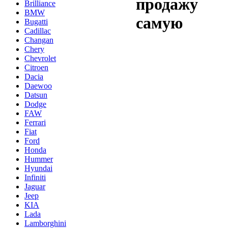
продажу
Brilliance
BMW
самую
Bugatti
Cadillac
Changan
Chery
Chevrolet
Citroen
Dacia
Daewoo
Datsun
Dodge
FAW
Ferrari
Fiat
Ford
Honda
Hummer
Hyundai
Infiniti
Jaguar
Jeep
KIA
Lada
Lamborghini