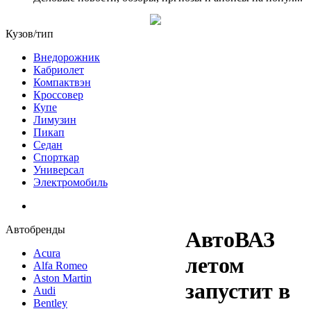
Кузов/тип
Внедорожник
Кабриолет
Компактвэн
Кроссовер
Купе
Лимузин
Пикап
Седан
Спорткар
Универсал
Электромобиль
Автобренды
АвтоВАЗ
Acura
летом
Alfa Romeo
Aston Martin
запустит в
Audi
Bentley