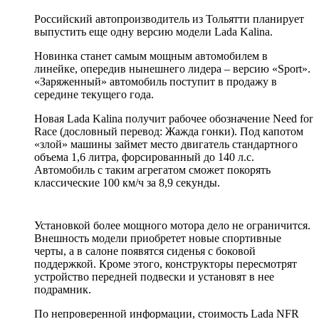
Российский автопроизводитель из Тольятти планирует
выпустить еще одну версию модели Lada Kalina.
Новинка станет самым мощным автомобилем в
линейке, опередив нынешнего лидера – версию «Sport».
«Заряженный» автомобиль поступит в продажу в
середине текущего года.
Новая Lada Kalina получит рабочее обозначение Need for
Race (дословный перевод: Жажда гонки). Под капотом
«злой» машины займет место двигатель стандартного
объема 1,6 литра, форсированный до 140 л.с.
Автомобиль с таким агрегатом сможет покорять
классические 100 км/ч за 8,9 секунды.
Установкой более мощного мотора дело не ограничится.
Внешность модели приобретет новые спортивные
черты, а в салоне появятся сиденья с боковой
поддержкой. Кроме этого, конструкторы пересмотрят
устройство передней подвески и установят в нее
подрамник.
По непроверенной информации, стоимость Lada NFR