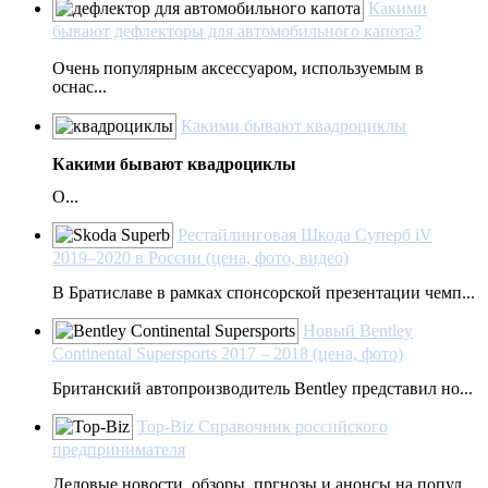
Какими
бывают дефлекторы для автомобильного капота?
Очень популярным аксессуаром, используемым в
оснас...
Какими бывают квадроциклы
Какими бывают квадроциклы
О...
Рестайлинговая Шкода Суперб iV
2019–2020 в России (цена, фото, видео)
В Братиславе в рамках спонсорской презентации чемп...
Новый Bentley
Continental Supersports 2017 – 2018 (цена, фото)
Британский автопроизводитель Bentley представил но...
Top-Biz Справочник российского
предпринимателя
Деловые новости, обзоры, пргнозы и анонсы на попул...