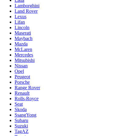
Lada
Lamborghini
Land Rover
Lexus
Lifan
Lincoln
Maserati
Maybach
Mazda
McLaren
Mercedes
Mitsubishi
Nissan
Opel
Peugeot
Porsche
Range Rover
Renault
Rolls-Royce
Seat
Skoda
SsangYong
Subaru
Suzuki
TagAZ