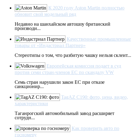
К 2020 году Aston Martin полностью
обновит свой модельный ряд
Недавно на шанхайском автошоу британский
производи...
Качественные промышленные
товары от «Индастриал Партнер»
Стереотипы о том, что разбитую чашку нельзя склеит...
Европейская комиссия подает в суд
против семи стран-членов ЕС по скандалу VW
Семь стран нарушили закон ЕС при отказе
санкционир...
TagAZ C190: фото, цена, видео,
характеристики
Таганрогский автомобильный завод расширяет
сотрудн...
Как проверить авто по
госномеру