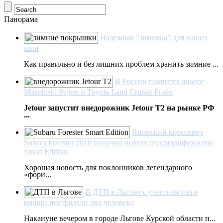
Панорама
Надежная "зимовка" для ваших
шин
Как правильно и без лишних проблем хранить зимние ...
В России появится аналог
Mitsubishi Pajero и Toyota Land Cruiser Prado
Jetour запустит внедорожник Jetour T2 на рынке РФ
...
Японский кроссовер
Subaru Forester 2018 получил новую спецмодификацию
Smart Edition
Хорошая новость для поклонников легендарного
«фори...
В ДТП в Льгове с участием пяти
машин пострадали два человека
Накануне вечером в городе Льгове Курской области п...