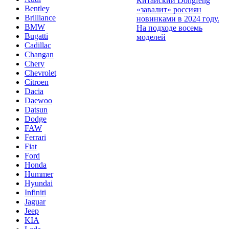
Китайский Dongfeng
Bentley
«завалит» россиян
Brilliance
новинками в 2024 году.
BMW
На подходе восемь
Bugatti
моделей
Cadillac
Changan
Chery
Chevrolet
Citroen
Dacia
Daewoo
Datsun
Dodge
FAW
Ferrari
Fiat
Ford
Honda
Hummer
Hyundai
Infiniti
Jaguar
Jeep
KIA