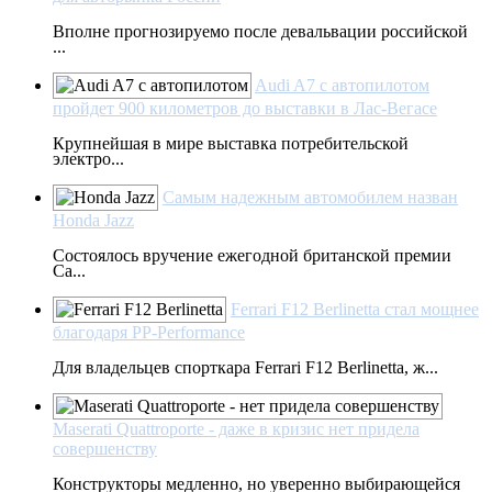
Вполне прогнозируемо после девальвации российской
...
Audi A7 с автопилотом
пройдет 900 километров до выставки в Лас-Вегасе
Крупнейшая в мире выставка потребительской
электро...
Самым надежным автомобилем назван
Honda Jazz
Cостоялось вручение ежегодной британской премии
Ca...
Ferrari F12 Berlinetta стал мощнее
благодаря PP-Performance
Для владельцев спорткара Ferrari F12 Berlinetta, ж...
Maserati Quattroporte - даже в кризис нет придела
совершенству
Конструкторы медленно, но уверенно выбирающейся