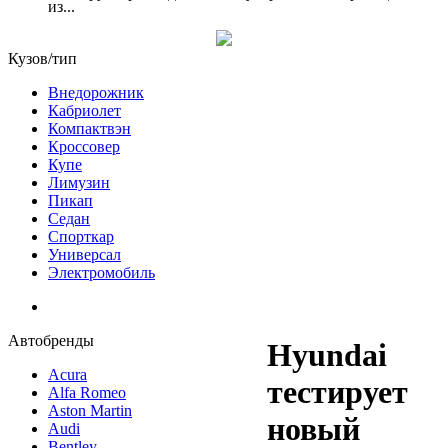
из...
Кузов/тип
Внедорожник
Кабриолет
Компактвэн
Кроссовер
Купе
Лимузин
Пикап
Седан
Спорткар
Универсал
Электромобиль
Автобренды
Hyundai
Acura
тестирует
Alfa Romeo
Aston Martin
новый
Audi
Bentley