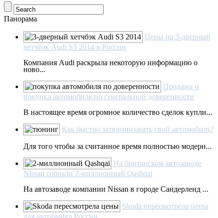
Панорама
Цены на 3-дверный
хетчбэк Audi S3 2014 в России
Компания Audi раскрыла некоторую информацию о
ново...
Продажа и
покупка автомобиля по генеральной доверенности
В настоящее время огромное количество сделок купли...
Как быстро затюнинговать свой автомобиль?
Для того чтобы за считанное время полностью модерн...
На британском автозаводе
Nissan собрали 2-миллионный Qashqai
На автозаводе компании Nissan в городе Сандерленд ...
Skoda пересмотрела цены
для авторынка России