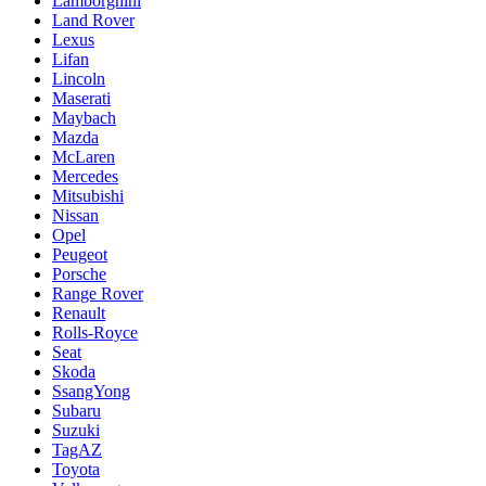
Lamborghini
Land Rover
Lexus
Lifan
Lincoln
Maserati
Maybach
Mazda
McLaren
Mercedes
Mitsubishi
Nissan
Opel
Peugeot
Porsche
Range Rover
Renault
Rolls-Royce
Seat
Skoda
SsangYong
Subaru
Suzuki
TagAZ
Toyota