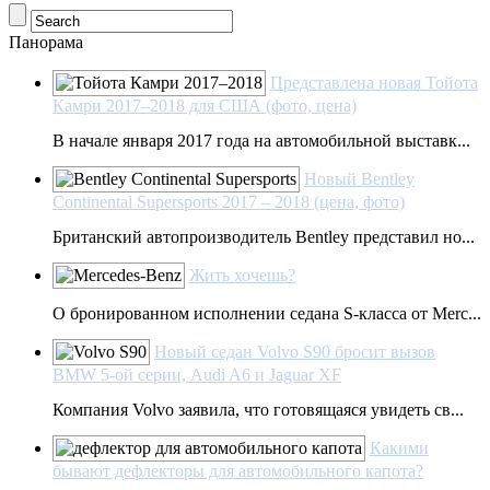
Панорама
Представлена новая Тойота
Камри 2017–2018 для США (фото, цена)
В начале января 2017 года на автомобильной выставк...
Новый Bentley
Continental Supersports 2017 – 2018 (цена, фото)
Британский автопроизводитель Bentley представил но...
Жить хочешь?
О бронированном исполнении седана S-класса от Merc...
Новый седан Volvo S90 бросит вызов
BMW 5-ой серии, Audi A6 и Jaguar XF
Компания Volvo заявила, что готовящаяся увидеть св...
Какими
бывают дефлекторы для автомобильного капота?