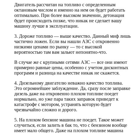
Двигатель рассчитан на топливо с определенным
октановым числом и именно на нем он будет работать
оптимально. При более высоком значении, детонация
будет происходить позже, что никак не сделает вашу
машину лучше в эксплуатации.
3. Дороже топливо — выше качество. Данный миф лишь
частично ложен. Если вы нашли АЗС с откровенно
низкими ценами по рынку — то с высокой
вероятностью там вам зальют непонятно-что.
В случае же с крупными сетями АЗС — все они имеют
примерно равные цены, особенно с учетом дисконтных
программ и разница на качестве никак не скажется.
4. Дизельному двигателю неважно качество топлива.
Это огромнейшее заблуждение. Да, сразу после заправке
дизель даже на откровенно плохом топливе поедет
нормально, но уже пара таких заправок приведет к
катастрофе с мотором, устранять которую будет
чрезвычайно сложно и дорого.
5. На плохом бензине машина не поедет. Такое может
случиться, если залить в бак то, что с бензином вообще
имеет мало общего. Даже на плохом топливе машина