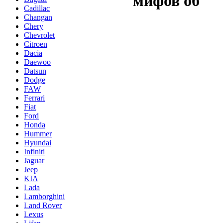
мифов об
Cadillac
Changan
Chery
Chevrolet
Citroen
Dacia
Daewoo
Datsun
Dodge
FAW
Ferrari
Fiat
Ford
Honda
Hummer
Hyundai
Infiniti
Jaguar
Jeep
KIA
Lada
Lamborghini
Land Rover
Lexus