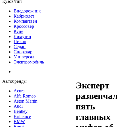
Кузов/тип
Внедорожник
Кабриолет
Компактвэн
Кроссовер
Купе
Лимузин
Пикап
Седан
Спорткар
Универсал
Электромобиль
Автобренды
Эксперт
Acura
развенчал
Alfa Romeo
Aston Martin
пять
Audi
Bentley
главных
Brilliance
BMW
Bugatti