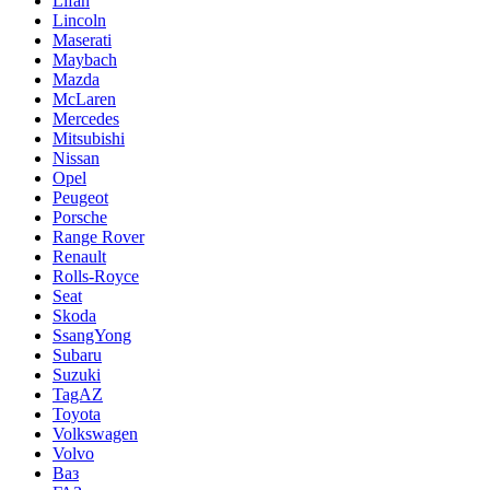
Lifan
Lincoln
Maserati
Maybach
Mazda
McLaren
Mercedes
Mitsubishi
Nissan
Opel
Peugeot
Porsche
Range Rover
Renault
Rolls-Royce
Seat
Skoda
SsangYong
Subaru
Suzuki
TagAZ
Toyota
Volkswagen
Volvo
Ваз