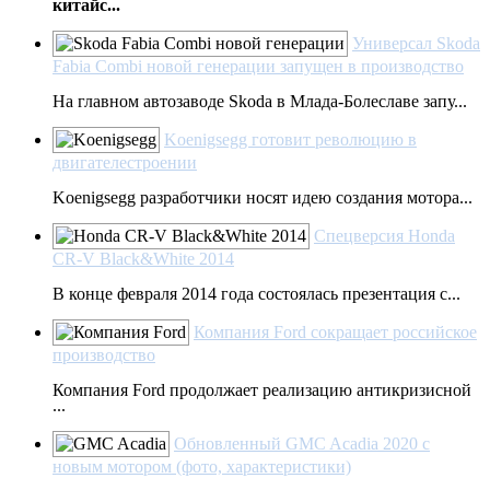
китайс...
Универсал Skoda
Fabia Combi новой генерации запущен в производство
На главном автозаводе Skoda в Млада-Болеславе запу...
Koenigsegg готовит революцию в
двигателестроении
Koenigsegg разработчики носят идею создания мотора...
Спецверсия Honda
CR-V Black&White 2014
В конце февраля 2014 года состоялась презентация с...
Компания Ford сокращает российское
производство
Компания Ford продолжает реализацию антикризисной
...
Обновленный GMC Acadia 2020 с
новым мотором (фото, характеристики)