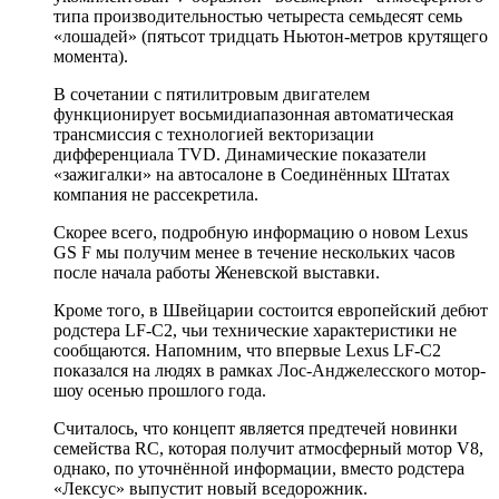
типа производительностью четыреста семьдесят семь
«лошадей» (пятьсот тридцать Ньютон-метров крутящего
момента).
В сочетании с пятилитровым двигателем
функционирует восьмидиапазонная автоматическая
трансмиссия с технологией векторизации
дифференциала TVD. Динамические показатели
«зажигалки» на автосалоне в Соединённых Штатах
компания не рассекретила.
Скорее всего, подробную информацию о новом Lexus
GS F мы получим менее в течение нескольких часов
после начала работы Женевской выставки.
Кроме того, в Швейцарии состоится европейский дебют
родстера LF-C2, чьи технические характеристики не
сообщаются. Напомним, что впервые Lexus LF-C2
показался на людях в рамках Лос-Анджелесского мотор-
шоу осенью прошлого года.
Считалось, что концепт является предтечей новинки
семейства RC, которая получит атмосферный мотор V8,
однако, по уточнённой информации, вместо родстера
«Лексус» выпустит новый вседорожник.