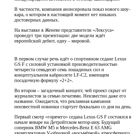
В частности, компания анонсировала показ нового шоу-
кара, о котором в настоящий момент нет никаких
достоверных данных.
На выставке в Женеве представители «Лексуса»
проведут три презентации: две модели ждёт
европейский дебют, одну – мировой.
В первом случае речь идёт о спортивном седане Lexus
GS F с силовой установкой производительностью
четыреста семьдесят семь лошадиных сил и
концептуальном кабриолете LF-C2, имеющем
посадочную формулу «2+2».
Во втором – загадочный концепт, чей проект скрыт от
журналистов за семью печатями. Неизвестно даже его
название. Ожидается, что рекламная кампания
неизвестной новинки стартует буквально со дня на день.
Первый смотр «горячего» седана Lexus GS F состоялся в
начале январе на Детройтском мотор-шоу. Будущий
соперник BMW M5 и Mercedes-Benz E 63 AMG
укомплектован V-образной «восьмёркой» атмосферного