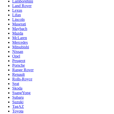
Lamborghini
Land Rover
Lexus
Lifan
Lincoln
Maserati
Maybach
Mazda
McLaren
Mercedes
Mitsubishi
Nissan
Opel
Peugeot
Porsche
Range Rover
Renault
Rolls-Royce
Seat
Skoda
SsangYong
Subaru
Suzuki
TagAZ
Toyota