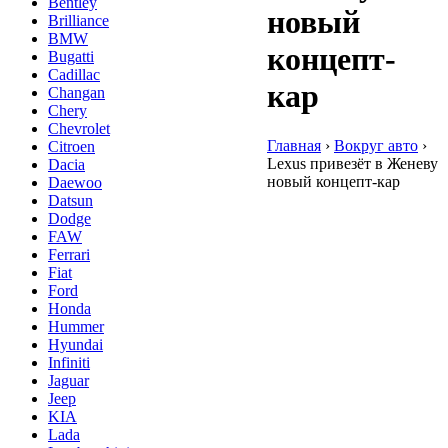
Bentley
новый
Brilliance
BMW
концепт-
Bugatti
Cadillac
кар
Changan
Chery
Chevrolet
Главная
›
Вокруг авто
›
Citroen
Lexus привезёт в Женеву
Dacia
новый концепт-кар
Daewoo
Datsun
Dodge
FAW
Ferrari
Fiat
Ford
Honda
Hummer
Hyundai
Infiniti
Jaguar
Jeep
KIA
Lada