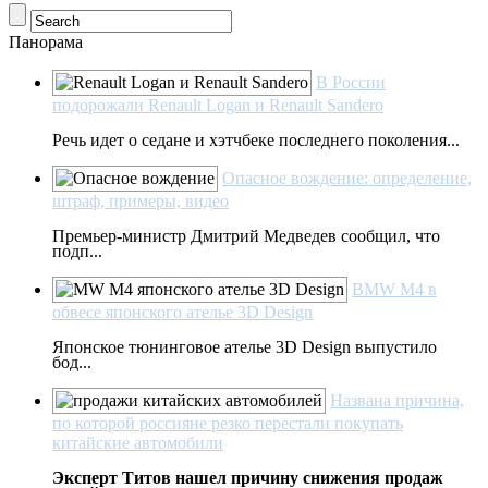
Панорама
В России
подорожали Renault Logan и Renault Sandero
Речь идет о седане и хэтчбеке последнего поколения...
Опасное вождение: определение,
штраф, примеры, видео
Премьер-министр Дмитрий Медведев сообщил, что
подп...
BMW M4 в
обвесе японского ателье 3D Design
Японское тюнинговое ателье 3D Design выпустило
бод...
Названа причина,
по которой россияне резко перестали покупать
китайские автомобили
Эксперт Титов нашел причину снижения продаж